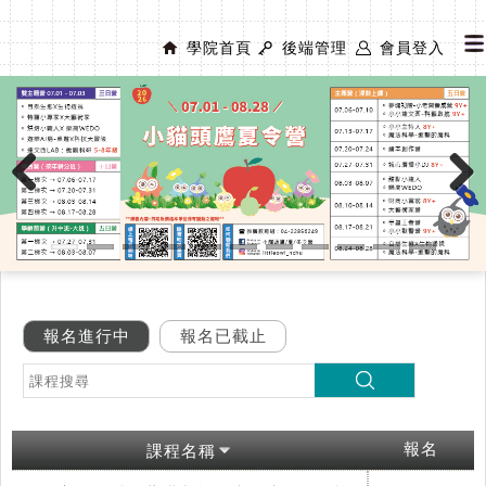
學院首頁
後端管理
會員登入
Previous
Next
報名進行中
報名已截止
報名
課程名稱