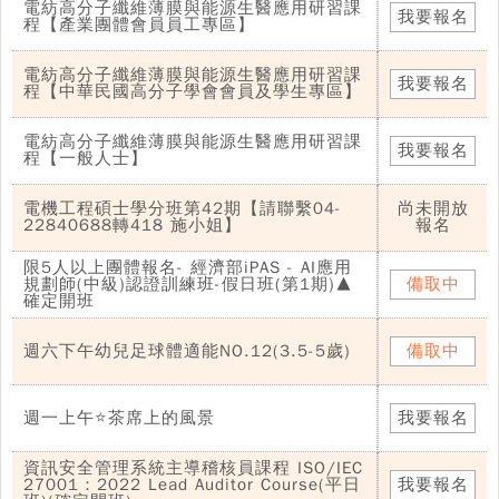
電紡高分子纖維薄膜與能源生醫應用研習課
我要報名
程【產業團體會員員工專區】
電紡高分子纖維薄膜與能源生醫應用研習課
我要報名
程【中華民國高分子學會會員及學生專區】
電紡高分子纖維薄膜與能源生醫應用研習課
我要報名
程【一般人士】
電機工程碩士學分班第42期【請聯繫04-
尚未開放
22840688轉418 施小姐】
報名
限5人以上團體報名- 經濟部iPAS - AI應用
規劃師(中級)認證訓練班-假日班(第1期)▲
備取中
確定開班
週六下午幼兒足球體適能NO.12(3.5-5歲)
備取中
週一上午⭐茶席上的風景
我要報名
資訊安全管理系統主導稽核員課程 ISO/IEC
27001：2022 Lead Auditor Course(平日
我要報名