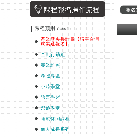
報名
課程類別
Classification
產業新尖兵計畫【請至台灣
◆
就業通報名】
企劃行銷組
◆
專業證照
◆
考照專區
◆
小時學堂
◆
語言學習
◆
樂齡學堂
◆
運動休閒課程
◆
個人成長系列
◆