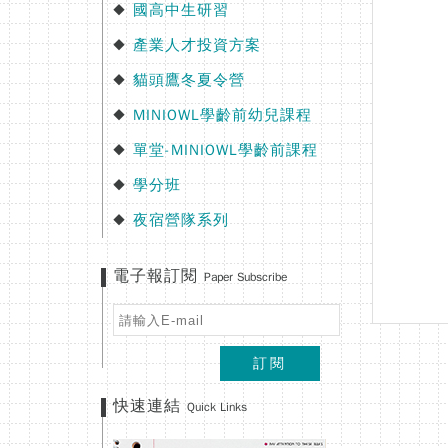
國高中生研習
◆
產業人才投資方案
◆
貓頭鷹冬夏令營
◆
MINIOWL學齡前幼兒課程
◆
單堂-MINIOWL學齡前課程
◆
學分班
◆
夜宿營隊系列
◆
電子報訂閱
Paper Subscribe
訂閱
快速連結
Quick Links