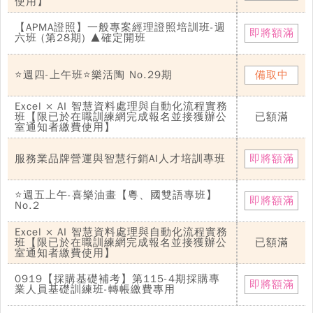
使用】
【APMA證照】一般專案經理證照培訓班-週
即將額滿
六班 (第28期) ▲確定開班
⭐週四-上午班⭐樂活陶 No.29期
備取中
Excel × AI 智慧資料處理與自動化流程實務
班【限已於在職訓練網完成報名並接獲辦公
已額滿
室通知者繳費使用】
服務業品牌營運與智慧行銷AI人才培訓專班
即將額滿
⭐週五上午-喜樂油畫【粵、國雙語專班】
即將額滿
No.2
Excel × AI 智慧資料處理與自動化流程實務
班【限已於在職訓練網完成報名並接獲辦公
已額滿
室通知者繳費使用】
0919【採購基礎補考】第115-4期採購專
即將額滿
業人員基礎訓練班-轉帳繳費專用