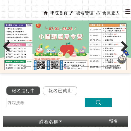
學院首頁
後端管理
會員登入
Previous
Next
報名進行中
報名已截止
報名
課程名稱