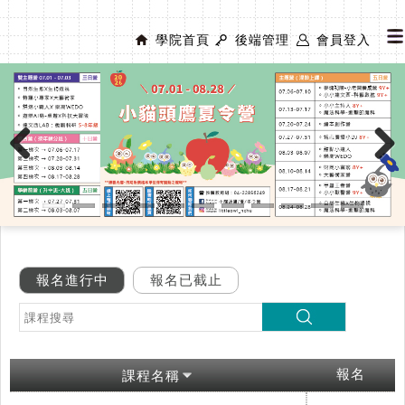
學院首頁
後端管理
會員登入
Previous
Next
報名進行中
報名已截止
報名
課程名稱