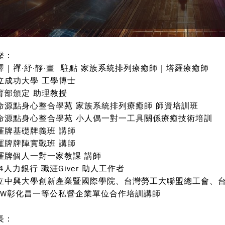
歷：
澤｜禪·紓·靜·畫 駐點 家族系統排列療癒師｜塔羅療癒師
立成功大學 工學博士
育部頒定 助理教授
命源點身心整合學苑 家族系統排列療癒師 師資培訓班
命源點身心整合學苑 小人偶一對一工具關係療癒技術培訓
羅牌基礎牌義班 講師
羅牌牌陣實戰班 講師
羅牌個人一對一家教課 講師
04人力銀行 職涯Giver 助人工作者
立中興大學創新產業暨國際學院、台灣勞工大聯盟總工會、
MW彰化昌一等公私營企業單位合作培訓講師
長：