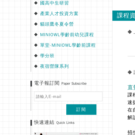
國高中生研習
◆
產業人才投資方案
◆
課程
貓頭鷹冬夏令營
◆
◆
MINIOWL學齡前幼兒課程
◆
單堂-MINIOWL學齡前課程
◆
學分班
◆
夜宿營隊系列
◆
◆
電子報訂閱
Paper Subscribe
直
課
速
訂閱
在
解
快速連結
Quick Links
招