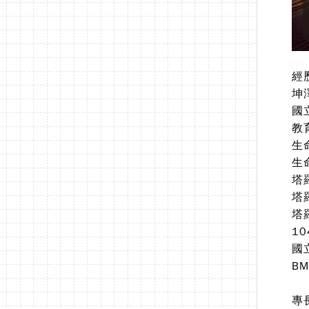
經
坤
國
教
生
生
塔
塔
塔
1
國
B
專