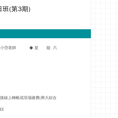
班(第3期)
小岱老師
六
◆ 星 期
接線上轉帳或現場繳費(興大綜合
EE