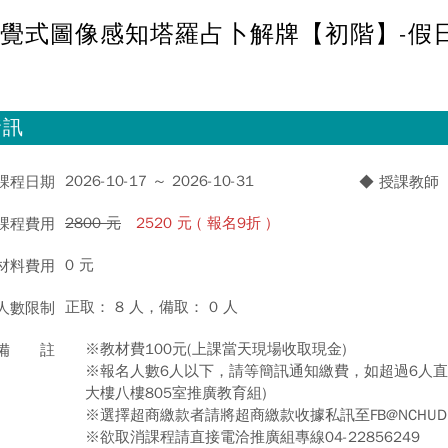
覺式圖像感知塔羅占卜解牌【初階】-假日
資訊
2026-10-17 ～ 2026-10-31
 課程日期
◆ 授課教師
2800 元
2520 元 ( 報名9折 )
 課程費用
0 元
 材料費用
正取： 8 人，備取： 0 人
 人數限制
※教材費100元(上課當天現場收取現金)
 備 註
※報名人數6人以下，請等簡訊通知繳費，如超過6人直
大樓八樓805室推廣教育組)
※選擇超商繳款者請將超商繳款收據私訊至FB@NCHUD
※欲取消課程請直接電洽推廣組專線04-22856249