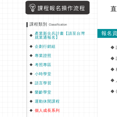
直
課程類別
Classification
報名
產業新尖兵計畫【請至台灣
◆
就業通報名】
企劃行銷組
◆
◆
專業證照
◆
◆
考照專區
◆
◆
小時學堂
◆
◆
語言學習
◆
◆
樂齡學堂
◆
運動休閒課程
◆
個人成長系列
◆