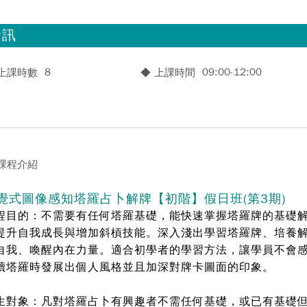
資訊
8
09:00-12:00
 上課時數
◆ 上課時間
 課程介紹
覺式圖像感知塔羅占卜解牌【初階】假日班(第3期)
程目的：不需要有任何塔羅基礎，能快速掌握塔羅牌的基礎
提升自我成長與增加斜槓技能。深入淺出學習塔羅牌、培養
自我、喚醒內在力量。適合初學者的學習方法，讓學員不會
讀塔羅時發展出個人風格並且加深對牌卡圖面的印象。
生對象：凡對塔羅占卜有興趣者不需任何基礎，或已有基礎