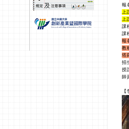
報
上
上課
課
課
報
教
塔
招
授
師
【