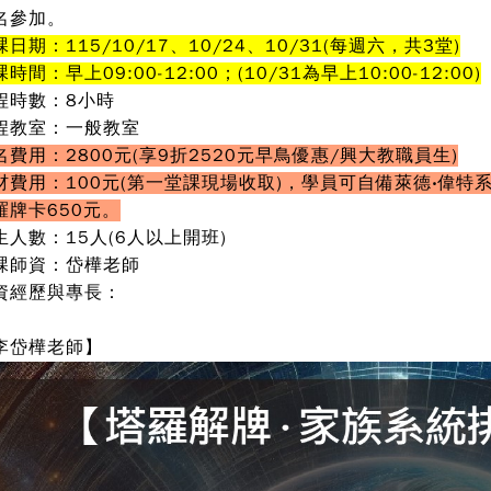
名參加。
課日期：115/10/17、10/24、10/31(每週六，共3堂
)
時間：早上09:00-12:00；(10/31
為早上
10:00-12:00)
程時數：8小時
程教室：一般教室
名費用：2800元(享9折2520元早鳥優惠/興大教職員生)
材費用：100元(第一堂課現場收取)，學員可自備萊德‧偉
羅牌卡650元。
生人數：15人(6人以上開班)
課師資：岱樺老師
資經歷與專長：
李岱樺老師】