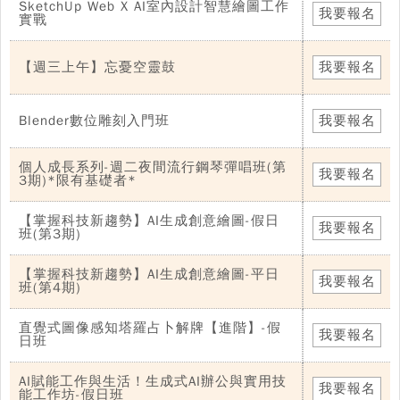
SketchUp Web X AI室內設計智慧繪圖工作
我要報名
實戰
【週三上午】忘憂空靈鼓
我要報名
Blender數位雕刻入門班
我要報名
個人成長系列-週二夜間流行鋼琴彈唱班(第
我要報名
3期)*限有基礎者*
【掌握科技新趨勢】AI生成創意繪圖-假日
我要報名
班(第3期)
【掌握科技新趨勢】AI生成創意繪圖-平日
我要報名
班(第4期)
直覺式圖像感知塔羅占卜解牌【進階】-假
我要報名
日班
AI賦能工作與生活！生成式AI辦公與實用技
我要報名
能工作坊-假日班