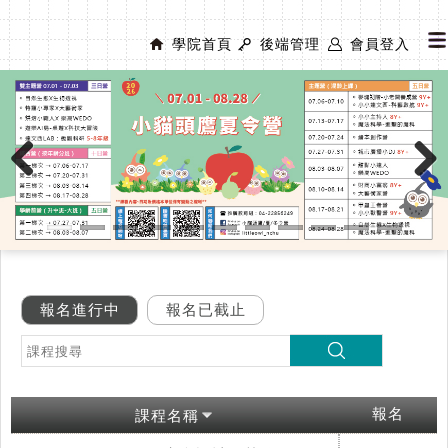
學院首頁
後端管理
會員登入
Previous
Next
報名進行中
報名已截止
報名
課程名稱