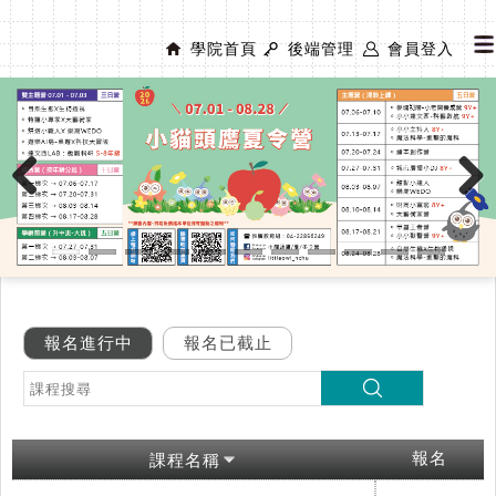
學院首頁
後端管理
會員登入
Previous
Next
報名進行中
報名已截止
報名
課程名稱