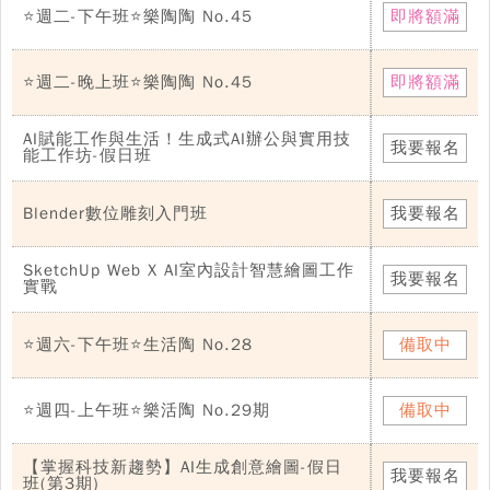
⭐週二-下午班⭐樂陶陶 No.45
即將額滿
⭐週二-晚上班⭐樂陶陶 No.45
即將額滿
AI賦能工作與生活！生成式AI辦公與實用技
我要報名
能工作坊-假日班
Blender數位雕刻入門班
我要報名
SketchUp Web X AI室內設計智慧繪圖工作
我要報名
實戰
⭐週六-下午班⭐生活陶 No.28
備取中
⭐週四-上午班⭐樂活陶 No.29期
備取中
【掌握科技新趨勢】AI生成創意繪圖-假日
我要報名
班(第3期)