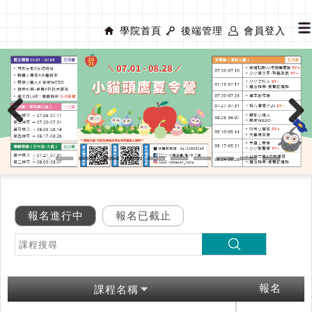
學院首頁
後端管理
會員登入
Previous
Next
報名進行中
報名已截止
報名
課程名稱