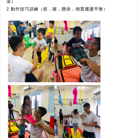
滾）
2.動作技巧訓練（抓，握，懸掛，倒置擺盪平衡）