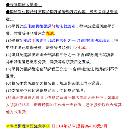
●
未達開班人數者。
●
開班單位因特殊原因於開課前變動課程內容，致學員權益受損
者。
(2)學員於
註冊繳費後開課
前
無法就讀者
，得申請退還所繳學分
費、雜費等各項費用之
九成
。
(3)學員於
開課
後
未逹全部課程六分之一(含)時數無法就讀者
，得
申請退還已繳學分費、雜費等各項費用之
七成
。
(4)學員於開課後未達全部課程三分之一(不含)時數無法就讀者，
得申請退還已繳學分費、雜費等各項費用之五成。
(5)學員於開課後達全部課程三分之一(含)時數無法就讀者則不予
退費。
(6)報名作業所繳交之報名費，無論是否開班均不退還。
(7)委辦單位有其退費規定者，從其規定辦理。
(8)退班或退費之費用，依規定須退至報名者本人帳戶中，如非本
人須簽切結書，辦理時間約工作天一至兩週。恕不接受以現金或其
他方式退費。
※學員辦理車證注意事項
◎114年起車證費為400元/月