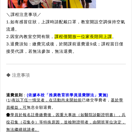
＼課程注意事項／
1.
如有感冒症狀，上課時請配戴口罩，教室開設空調保持空氣
流通
。
2.因室內教室空間有限，
課程僅開放一位家長陪同上課
。
3.退費須知：繳費完成後，於開課前退費退9成；課程當日僅
接受代課，若無法參加，無法退費。
◆ 注意事項
退費規則
：
(依據本校「推廣教育班學員退費辦法」實施)
(1)有以下任一情況者，在活動尚未開始前
已繳交學費者，
基於學
員權益，可
無息全額退費。
●學員於報名註冊繳費後，因重大事故（如醫院診斷證明書），兵
役召集（召集令）等特殊原因，並檢附證明者，由開班單位決定，
無法繼續就讀者。