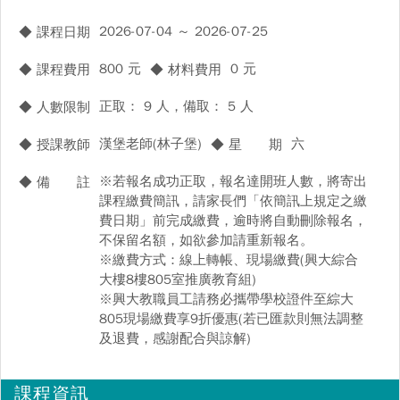
2026-07-04 ～ 2026-07-25
◆ 課程日期
800 元
0 元
◆ 課程費用
◆ 材料費用
正取： 9 人，備取： 5 人
◆ 人數限制
漢堡老師(林子堡)
六
◆ 授課教師
◆ 星 期
※若報名成功正取，報名達開班人數，將寄出
◆ 備 註
課程繳費簡訊，請家長們「依簡訊上規定之繳
費日期」前完成繳費，逾時將自動刪除報名，
不保留名額，如欲參加請重新報名。
※繳費方式：線上轉帳、現場繳費(興大綜合
大樓8樓805室推廣教育組)
※興大教職員工請務必攜帶學校證件至綜大
805現場繳費享9折優惠(若已匯款則無法調整
及退費，感謝配合與諒解)
課程資訊