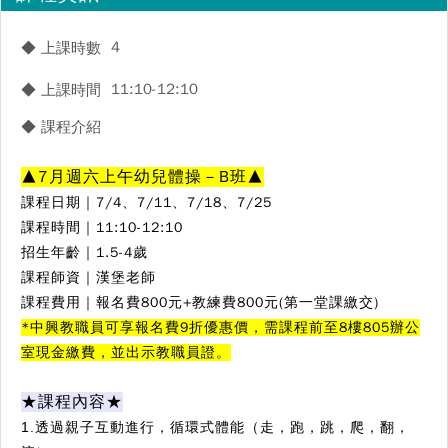
4
◆ 上課時數
11:10-12:10
◆ 上課時間
◆ 課程介紹
▲7月週六上午幼兒體操－B班▲
課程日期｜
7/4、7/11、7/18、7/25
課程時間｜11:10-12:10
招生年齡｜1.5-4歲
課程師資｜漢堡老師
課程費用｜報名費800元+教練費800元(第一堂課繳交)
*中興教職員可享
報名費
9折優惠價，需課程前至8樓805辦公
室現金繳費，並出示教職員證。
★課程內容★
1.透過親子互動進行，循環式體能（走，跑，跳，爬，翻，