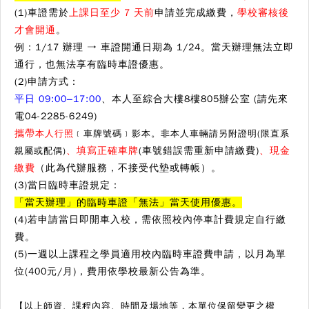
(1)車證需於
上課日至少 7 天前
申請並完成繳費
，
學校審核後
才會開通
。
例：1/17 辦理 → 車證開通日期為 1/24。
當天辦理無法立即
通行，也無法享有臨時車證優惠。
(2)申請方式：
平日 09:00–17:00
、本人至綜合大樓8樓805辦公室 (請先來
電04-2285-6249)
攜帶
本人行照
﹝車牌號碼﹞影本。非本人車輛請另附證明(限直系
親屬或配偶)
、填寫正確車牌
(車號錯誤需重新申請繳費)
、現金
繳費
（此為代辦服務，不接受代墊或轉帳）。
(3)當日臨時車證規定：
「當天辦理」的臨時車證「無法」當天使用優惠。
(4)若申請當日即開車入校，需依照校內停車計費規定自行繳
費。
(5)一週以上課程之學員適用校內臨時車證費申請，以月為單
位(400元/月)，費用依學校最新公告為準。
【以上師資、課程內容、時間及場地等，本單位保留變更之權