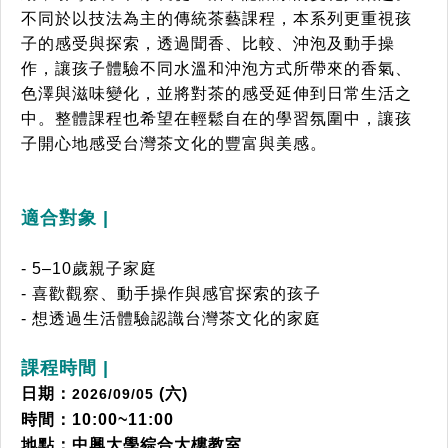
不同於以技法為主的傳統茶藝課程，本系列更重視孩
⼦的感受與探索，透過聞
⾹、比較、沖泡及動⼿操
作，讓孩⼦體驗不同⽔溫和沖泡⽅式所帶來的⾹氣、
⾊澤與滋味變
化，並將對茶的感受延伸到⽇常⽣活之
中。整體課程也希望在輕鬆⾃在的學習氛圍中，讓孩
⼦開⼼地感受台灣茶⽂化的豐富與美感。
適合對象 |
- 5–10歲親⼦家庭
- 喜歡觀察、動⼿操作與感官探索的孩⼦
- 想透過⽣活體驗認識台灣茶⽂化的家庭
課程時間 |
日期：
(六)
2026/09/05
時間：10:00~11:00
地點：中興大學綜合大樓教室