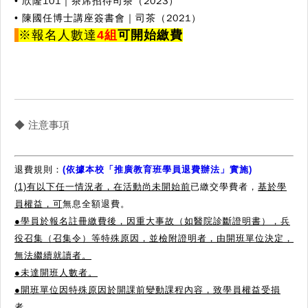
• 欣隆101｜茶席招待司茶（2023）
• 陳國任博⼠講座簽書會｜司茶（2021）
※
報名人數達
4組
可開始繳費
◆ 注意事項
退費規則：
(依據本校「推廣教育班學員退費辦法」實施)
(1)有以下任一情況者，在活動尚未開始前
已繳交學費者，
基於學
員權益，可
無息全額退費。
●學員於報名註冊繳費後，因重大事故（如醫院診斷證明書），兵
役召集（召集令）等特殊原因，並檢附證明者，由開班單位決定，
無法繼續就讀者。
●
未達開班人數者。
●
開班單位因特殊原因於開課前變動課程內容，致學員權益受損
者。