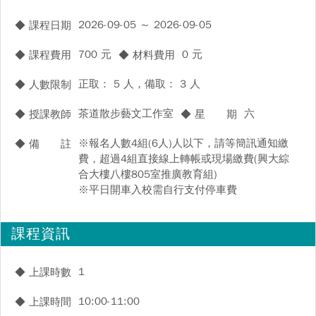
2026-09-05 ～ 2026-09-05
◆ 課程日期
700 元
0 元
◆ 課程費用
◆ 材料費用
正取： 5 人，備取： 3 人
◆ 人數限制
茶道散步藝⽂⼯作室
六
◆ 授課教師
◆ 星 期
※報名人數4組(6人)人以下，請等簡訊通知繳
◆ 備 註
費，超過4組直接線上轉帳或現場繳費(興大綜
合大樓八樓805室推廣教育組)
※平日開車入校需自行支付停車費
課程資訊
1
◆ 上課時數
10:00-11:00
◆ 上課時間