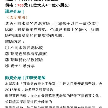
價格：
元 (1位大人+一位小朋友)
700
課程介紹
|
《溫度魔法》
透過不同⽔溫的沖泡實驗，引導孩⼦以同⼀款茶進⾏
比較，觀察茶湯在⾹氣、⾊澤與滋味上
的變化，從體
驗中認識溫度如何影響茶的風味。
體驗內容：
① 不同⽔溫沖泡比較
② 茶湯⾊澤與⾹氣觀察
③ 茶味變化品飲體驗
④ 親⼦互動分享
師資介紹 | 江季安老師
本課程由「茶道散步藝⽂⼯作室」主理⼈江季安⽼師帶領。⾃
2015年起，她參與各類茶道教
學與茶席活動，從⼩在母親蘇惠雯⽼師的陪伴下接觸茶⽂化，
並延續其深耕茶道四⼗餘年的
專業與精神。除了協助南投鹿⾕家族製作凍頂炭焙烏龍茶，也