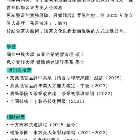
曾拜師學習東⽅美⼈茶製程，
累積豐富的實務經驗。具媒體設計背景的她，於 2022 年創⽴
個⼈品牌「茶道散步」，致⼒
於結合茶與藝術，讓茶⽂化以嶄新⽽溫暖的⽅式⾛進⽇常。
學歷
國⽴中興⼤學 農業企業經營管理 碩⼠
私⽴實踐⼤學 媒體傳達設計學系 學⼠
培訓與檢定
• 茶葉感官品評中⾼級（焙⾹型球型烏龍）結訓（2025）
• 茶葉感官品評專業⼈才能⼒鑑定 - 中級（2023）
• 農民學院＆茶業改良場｜茶業初階班結訓（2022）
• 全國技術⼠｜製茶技術丙級（2021）
相關經歷
• ⼗⽅禪林茶道課程（2015−至今）
• 楊隆茶園｜東⽅美⼈茶製程學習（2021−2023）