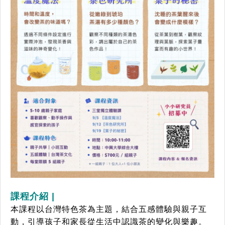
課程介紹 |
本課程以台灣特⾊茶為主題，結合五感體驗與親⼦互
動，引導孩⼦和家長從⽣活中認識茶的
變化與樂趣。