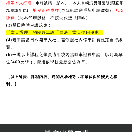
攜帶
本人行照
﹝車牌號碼﹞影本。非本人車輛請另附證明(限直系
、填寫正確車牌
(車號錯誤需重新申請繳費)
、現金
親屬或配偶)
繳費
（此為代辦服務，不接受代墊或轉帳）。
(3)當日臨時車證規定：
「當天辦理」的臨時車證「無法」當天使用優惠。
(4)若申請當日即開車入校，需依照校內停車計費規定自行繳
費。
(5)一週以上課程之學員適用校內臨時車證費申請，以月為單
位(400元/月)，費用依學校最新公告為準。
【以上師資、課程內容、時間及場地等，本單位保留變更之權
利。】