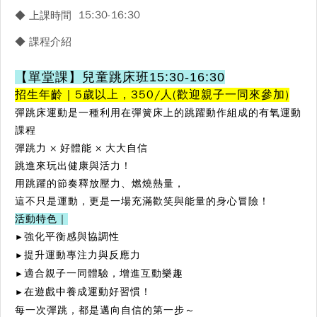
15:30-16:30
◆ 上課時間
◆ 課程介紹
【單堂課】兒童跳床班15:30-16:30
招生年齡｜5歲以上，350/人(歡迎親子一同來參加)
彈跳床運動是一種利用在彈簧床上的跳躍動作組成的有氧運動
課程
彈跳力 × 好體能 × 大大自信
跳進來玩出健康與活力！
用跳躍的節奏釋放壓力、燃燒熱量，
這不只是運動，更是一場充滿歡笑與能量的身心冒險！
活動特色｜
強化平衡感與協調性
►
提升運動專注力與反應力
►
適合親子一同體驗，增進互動樂趣
►
在遊戲中養成運動好習慣！
►
每一次彈跳，都是邁向自信的第一步～