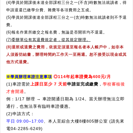
(4)學員於開課後未達全部課程三分之一(不含)時數無法就讀者，得
申請退還已繳學分費、雜費等各項費用之五成。
(5)學員於開課後達全部課程三分之一(含)時數無法就讀者則不予退
費。
(6)報名作業所繳交之報名費，無論是否開班均不退還。
(7)委辦單位有其退費規定者，從其規定辦理。
(8)退班或退費之費用，依規定須退至報名者本人帳戶中，如非本
人須簽切結書，辦理時間約工作天一至兩週。恕不接受以現金或其
他方式退費。
◎114年起車證費為400元/月
※學員辦理車證注意事項
(1)車證需於
上課日至少 7 天前
申請並完成繳費
，
學校審核後
才會開通
。
例：1/17 辦理 → 車證開通日期為 1/24。
當天辦理無法立即
通行，也無法享有臨時車證優惠。
(2)申請方式：
平日 09:00–17:00
、本人至綜合大樓8樓805辦公室 (請先來
電04-2285-6249)