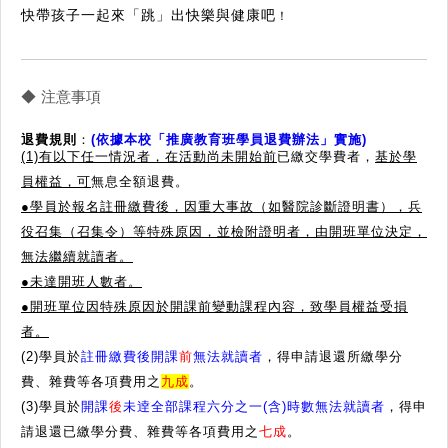
快帶孩子一起來「跳」出快樂與健康吧
！
◆ 注意事項
退費規則
：
(依據本校「推廣教育班學員退費辦法」實施)
(1)有以下任一情況者，在活動尚未開始前
已繳交學費者，
基於學
員權益，可
無息全額退費。
●學員於報名註冊繳費後，因重大事故（如醫院診斷證明書），兵
役召集（召集令）等特殊原因，並檢附證明者，由開班單位決定，
無法繼續就讀者。
●
未達開班人數者。
●
開班單位因特殊原因於開課前變動課程內容，致學員權益受損
者。
(2)學員於
註冊繳費後開課
前
無法就讀者
，得申請退還所繳學分
費、雜費等各項費用之
九成
。
(3)學員於
開課
後
未逹全部課程六分之一(含)時數無法就讀者
，得申
請退還已繳學分費、雜費等各項費用之
七成
。