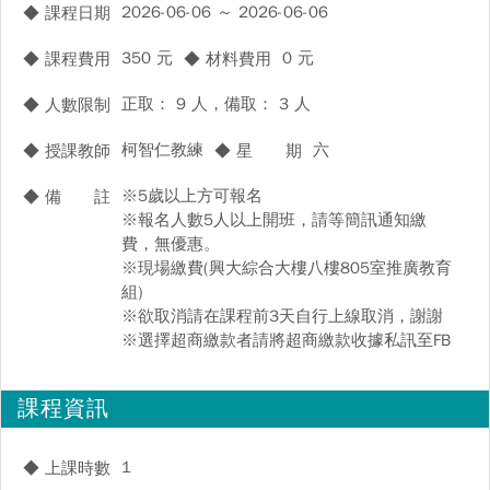
2026-06-06 ～ 2026-06-06
◆ 課程日期
350 元
0 元
◆ 課程費用
◆ 材料費用
正取： 9 人，備取： 3 人
◆ 人數限制
柯智仁教練
六
◆ 授課教師
◆ 星 期
※5歲以上方可報名
◆ 備 註
※報名人數5人以上開班，請等簡訊通知繳
費，無優惠。
※現場繳費(興大綜合大樓八樓805室推廣教育
組)
※欲取消請在課程前3天自行上線取消，謝謝
※選擇超商繳款者請將超商繳款收據私訊至FB
課程資訊
1
◆ 上課時數