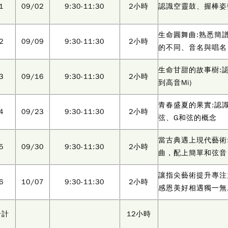
1
09/02
9:30-11:30
2小時
認識空靈鼓、握棒姿
生命圓舞曲:熟悉簡
2
09/09
9:30-11:30
2小時
的不同、音名與唱名
生命甘甜的故事樹:認
3
09/16
9:30-11:30
2小時
到高音Mi)
青春盛夏的果實:認
4
09/23
9:30-11:30
2小時
弦、G和弦的概念
當古典遇上現代藝術
5
09/30
9:30-11:30
2小時
曲，配上簡單和弦音
讓指尖藝術提升專注
6
10/07
9:30-11:30
2小時
感恩美好相遇獨一無
合計
12小時