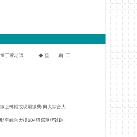
詹于萱老師
三
◆ 星 期
線上轉帳或現場繳費(興大綜合大
0主動至綜合大樓804填寫車牌號碼,