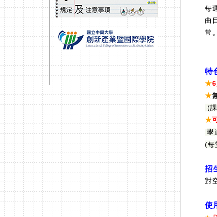
每
曲
常
特
★
★
(
★
學
(
招
對
使