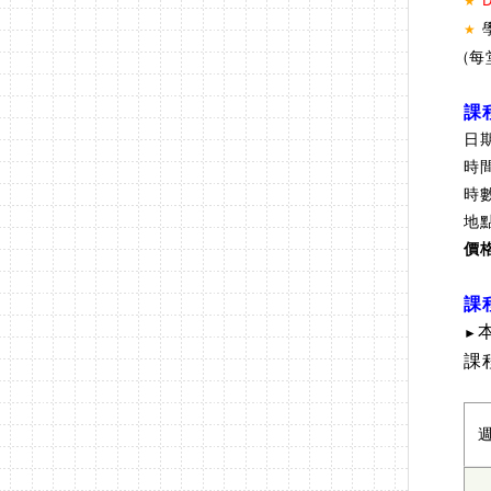
★
★
(
課
日
時
時
地
價
課
►
課