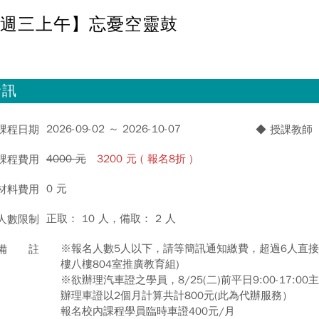
週三上午】忘憂空靈鼓
資訊
2026-09-02 ～ 2026-10-07
 課程日期
◆ 授課教師
4000 元
3200 元 ( 報名8折 )
 課程費用
0 元
 材料費用
正取： 10 人，備取： 2 人
 人數限制
※報名人數5人以下，請等簡訊通知繳費，超過6人直接
 備 註
樓八樓804室推廣教育組)
※欲辦理汽車證之學員，8/25(二)前平日9:00-17:0
辦理車證以2個月計算共計800元(此為代辦服務）
報名校內課程學員臨時車證400元/月