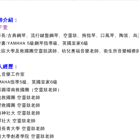
師介紹：
于萱
專長:古典鋼琴、流行鍵盤鋼琴、
空靈鼓
、拇指琴、口風琴、陶笛、烏
證書:YAMAHA 5級鋼琴指導級、英國皇家6級
社區大學及救國團空靈鼓講師、幼兒奧福音樂老師、衛生所音樂輔療
人經歷：
人音樂工作室
MAHA指導5級、英國皇家6級
原圓環南救國團（空靈鼓老師）
屯救國團 空靈鼓老師
理救國團 空靈鼓老師
雅神社大 空靈鼓老師
驛社大 空靈鼓老師
明長青大學 空靈鼓老師
興大學創產學院 空靈鼓老師