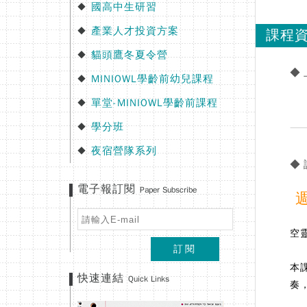
國高中生研習
◆
產業人才投資方案
◆
課程
貓頭鷹冬夏令營
◆
◆
MINIOWL學齡前幼兒課程
◆
單堂-MINIOWL學齡前課程
◆
學分班
◆
夜宿營隊系列
◆
◆
電子報訂閱
Paper Subscribe
週
空
訂閱
本
快速連結
Quick Links
奏