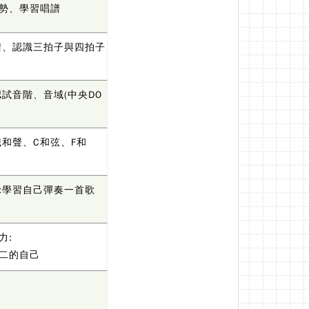
勢、學習唱譜
譜、認識三拍子與四拍子
試音階、音域(中央DO
識和聲、C和弦、F和
:學習自己彈奏一首歌
力:
二的自己