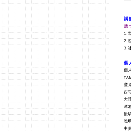
講
詹
1.
2.
3.
個
個
YA
豐
西
大
潭
後
曉
中