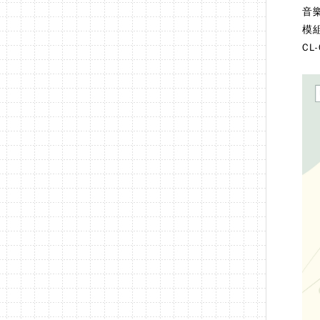
音
模組
CL