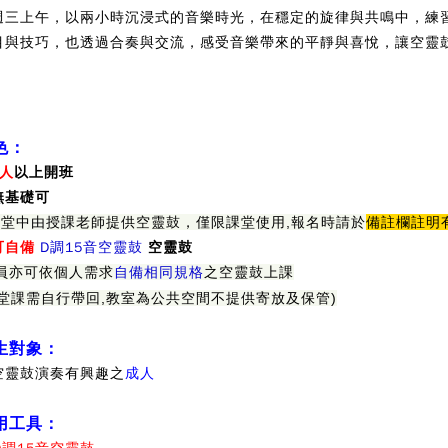
週三上午，以兩小時沉浸式的音樂時光，在穩定的旋律與共鳴中，練
目與技巧，也透過合奏與交流，感受音樂帶來的平靜與喜悅，讓空靈
。
色：
6人
以上開班
無基礎可
課堂中由授課老師提供空靈鼓，僅限課堂使用,報名時請於
備註欄註明
可自備
D調15音空靈鼓
空靈鼓
員亦可依個人需求
自備相同規格
之空靈鼓上課
每堂課需自行帶回,教室為公共空間不提供寄放及保管)
生對象：
空靈鼓演奏有興趣之
成人
用工具：