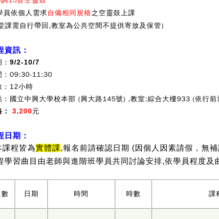
D調15音空靈鼓
學員依個人需求
自備相同規格
之空靈鼓上課
每堂課需自行帶回,教室為公共空間不提供寄放及保管)
程資訊：
期：
9/2
-10/7
間：
09:30-11:30
數：12小時
點：
國立中興大學校本部 (興大路145號) ,教室:綜合大樓933 (依行
格：
3,200
元
程日期：
本課程皆為
實體課
,報名前請確認日期 (因個人因素請假，無補
程學習曲目由老師與進階班學員共同討論安排,依學員程度及
週數
日期
時間
時數
課