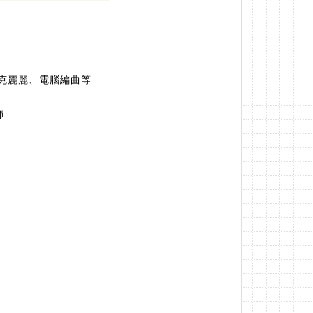
克麗麗、電腦編曲等
師