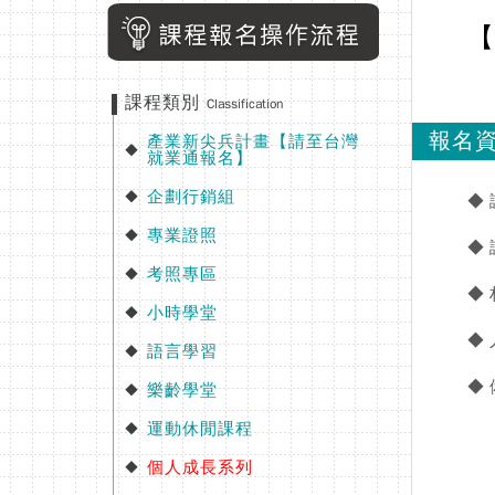
【
課程類別
Classification
報名
產業新尖兵計畫【請至台灣
◆
就業通報名】
企劃行銷組
◆
◆
專業證照
◆
◆
考照專區
◆
◆
小時學堂
◆
◆
語言學習
◆
◆
樂齡學堂
◆
運動休閒課程
◆
個人成長系列
◆