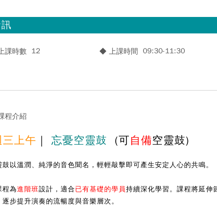
資訊
12
09:30-11:30
 上課時數
◆ 上課時間
 課程介紹
三上午
｜
忘憂空靈鼓
(可
自備
空靈鼓)
靈鼓以溫潤、純淨的音色聞名，輕輕敲擊即可產生安定人心的共鳴。
課程為
進階班
設計，適合
已有基礎的學員
持續深化學習。課程將延伸
，逐步提升演奏的流暢度與音樂層次。