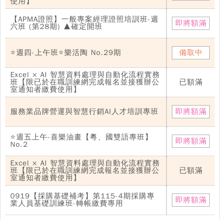
使用】
【APMA證照】一般專案經理證照培訓班-週
即將額滿
六班 (第28期) ▲確定開班
⭐週四-上午班⭐樂活陶 No.29期
備取中
Excel × AI 智慧資料處理與自動化流程實務
班【限已於在職訓練網完成報名並接獲辦公
已額滿
室通知者繳費使用】
服務業品牌營運與智慧行銷AI人才培訓專班
即將額滿
⭐週五上午-喜樂油畫【粵、國雙語專班】
即將額滿
No.2
Excel × AI 智慧資料處理與自動化流程實務
班【限已於在職訓練網完成報名並接獲辦公
已額滿
室通知者繳費使用】
0919【採購基礎補考】第115-4期採購專
即將額滿
業人員基礎訓練班-轉帳繳費專用