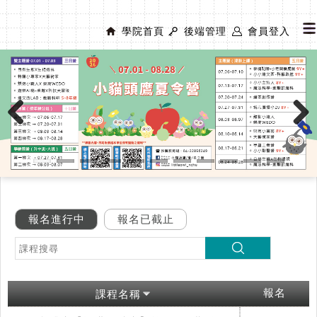
學院首頁
後端管理
會員登入
Previous
Next
報名進行中
報名已截止
報名
課程名稱