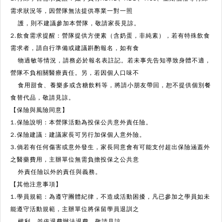
需求狀況等，因營隊無法提供專業一對一照
護，則不建議參加本營隊，敬請家長見諒。
2.飲食需求提醒：營隊提供方便素（含奶蛋，非純素），若有特殊飲食
需求者，請自行準備或建議斟酌報名，如有食
物過敏等情況，請務必於報名表註記。若未事先告知導致身體不適，
營隊不負相關醫療責任。另，若因個人口味不
食用甜食、養樂多或含糖飲料等，將請小朋友帶回，恕不提供個別餐
食替代品，敬請見諒。
【保險與風險同意】
1.保險說明：本營隊活動為投保公共意外責任險。
2.保險建議：建議家長可另行加保個人意外險。
3.倘若有任何傷害或意外發生，家長同意會有可能支付超出保險涵蓋外
之醫藥費用，主辦單位無需負擔投保之公共意
外責任險以外的責任與義務。
【其他注意事項】
1.學員規範：為遵守團體紀律，不造成活動困擾，凡已參加之學員如未
能遵守活動規範，主辦單位將保留學員退訓之
權利，並依退費辦法退費，敬請見諒。