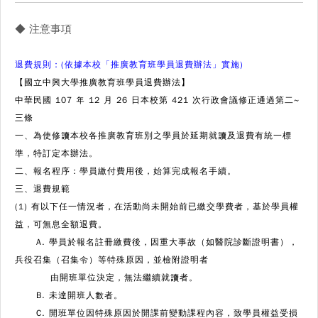
◆ 注意事項
退費規則：(依據本校「推廣教育班學員退費辦法」實施)
【國立中興大學推廣教育班學員退費辦法】
中華民國 107 年 12 月 26 日本校第 421 次行政會議修正通過第二~
三條
一、為使修讀本校各推廣教育班別之學員於延期就讀及退費有統一標
準，特訂定本辦法。
二、報名程序：學員繳付費用後，始算完成報名手續。
三、退費規範
(1) 有以下任一情況者，在活動尚未開始前已繳交學費者，基於學員權
益，可無息全額退費。
A. 學員於報名註冊繳費後，因重大事故（如醫院診斷證明書），
兵役召集（召集令）等特殊原因，並檢附證明者
由開班單位決定，無法繼續就讀者。
B. 未達開班人數者。
C. 開班單位因特殊原因於開課前變動課程內容，致學員權益受損