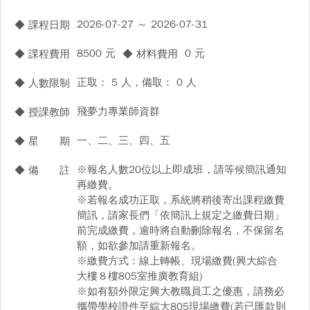
2026-07-27 ～ 2026-07-31
◆ 課程日期
8500 元
0 元
◆ 課程費用
◆ 材料費用
正取： 5 人，備取： 0 人
◆ 人數限制
飛夢力專業師資群
◆ 授課教師
一、二、三、四、五
◆ 星 期
※報名人數20位以上即成班，請等候簡訊通知
◆ 備 註
再繳費。
※若報名成功正取，系統將稍後寄出課程繳費
簡訊，請家長們「依簡訊上規定之繳費日期」
前完成繳費，逾時將自動刪除報名，不保留名
額，如欲參加請重新報名。
※繳費方式：線上轉帳、現場繳費(興大綜合
大樓８樓805室推廣教育組)
※如有額外限定興大教職員工之優惠，請務必
攜帶學校證件至綜大805現場繳費(若已匯款則