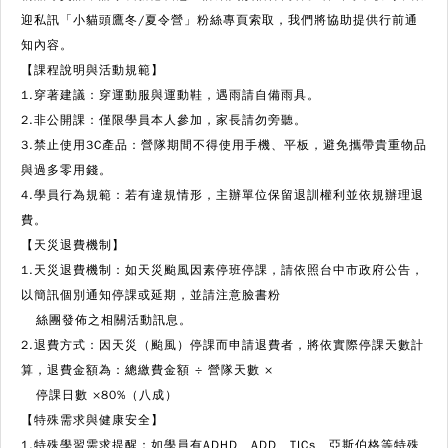
迎私訊「小貓頭鷹冬/夏令營」粉絲專頁索取，我們將協助提供行前通
知內容。
【課程說明與活動規範】
1.穿著建議：穿運動服與運動鞋，遇雨請自備雨具。
2.非公開課：僅限學員本人參加，家長請勿旁聽。
3.禁止使用3C產品：營隊期間不得使用手機、平板，避免攜帶貴重物品
與過多零用錢。
4.學員行為規範：若有違規情形，主辦單位保留退訓權利並依規辦理退
費。
【天災退費機制】
1.天災退費機制：如天災颱風因素停班停課，請依照台中市政府公告，
以簡訊個別通知停課或延期，並請注意臉書粉
絲團發佈之相關活動訊息。
2.退費方式：因天災（颱風）停課而申請退費者，將依實際停課天數計
算，退費金額為：總繳費金額 ÷ 營隊天數 ×
停課日數 ×80%（八成）
【特殊需求與健康安全】
1.特殊學習需求提醒：如學員有ADHD、ADD、TICs、亞斯伯格等特殊