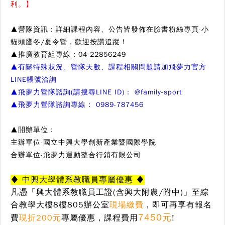
利。】
▲營隊資訊：詳細課程內容、公告皆發佈在臉書粉絲專頁-小
貓頭鷹冬/夏令營，歡迎按讚追蹤！
▲推廣教育組專線：04-22856249
▲有關特殊狀況、營隊天數、課程相關問題請加飛夢力官方
LINE帳號洽詢
▲飛夢力
營隊諮詢(請搜尋LINE ID)： @family-sport
▲飛夢力
營隊諮詢專線： 0989-787456
▲開辦單位：
主辦單位-國立中興大學創新產業暨國際學院
合辦單位-飛夢力運動整合行銷有限公司
♦ 中興大學體系教職員專屬優惠 ♦
凡憑「興大體系教職員工證(含興大附農/附中)」至綜
合教學大樓8樓805辦公室
現
場繳費
，
即可再享有報名
7450元
費
現折200元
專屬優惠
，課程費用
!