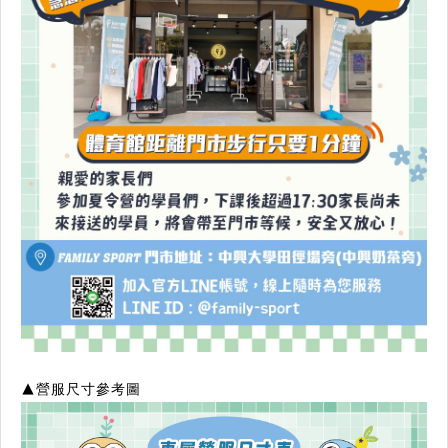
▲營服尺寸參考圖