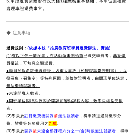
5.車證退費需親洽行政大樓1樓總務處事務組，本單位無權責
處理車證退費事宜。
◆ 注意事項
退費規則
：
(依據本校「推廣教育班學員退費辦法」實施)
(1)有以下任一情況者，在活動尚未開始前
已繳交學費者，
基於學
員權益，可
無息全額退費。
●學員於報名註冊繳費後，因重大事故（如醫院診斷證明書），兵
役召集（召集令）等特殊原因，並檢附證明者，由開班單位決定，
無法繼續就讀者。
●
未達開班人數者。
●
開班單位因特殊原因於開課前變動課程內容，致學員權益受損
者。
(2)學員於
註冊繳費後開課
前
無法就讀者
，得申請退還所繳學分
費、雜費等各項費用之
九成
。
(3)學員於
開課
後
未逹全部課程六分之一(含)時數無法就讀者
，得申