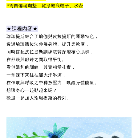
*需自備瑜珈墊、乾淨鞋底鞋子、水壺
★課程內容★
瑜珈提斯結合了
瑜伽
與
皮拉提斯
的運動特色，
透過瑜
珈
體位法伸展身體、提升柔軟度，
同時搭配皮拉提斯訓練腹背深層核心肌群，
在舒緩與鍛鍊之間取得平衡。
看似溫和的訓練，其實相當扎實，
一堂課下來往往能大汗淋漓，
在伸展與呼吸之中釋放壓力、喚醒身體能量。
想讓身心一起動起來嗎？
歡迎一起加入瑜
珈
提斯的行列。