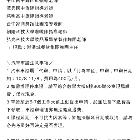
中山國中舞蹈班指導老師
潭秀國中旗隊指導老師
慈明高中旗隊指導老師
台中家商舞蹈社團指導老師
朝陽科技大學啦啦隊指導老師
弘光科技大學妝品系畢業製作舞蹈老師
→
現職：潮港城餐飲集團舞團主任
＼
汽車車證注意事項
／
1.汽車車證屬「代辦」申請，以「月為單位」申辦，申辦日期
如：10/8-11/8，費用為400元/月。
2.如需辦理停車證，請至綜合教學大樓8樓805辦公室現場繳
費，僅收現金。
3.車證須於5-7個工作天前主動提出申請，恕無法當下繳費當
下領取，車證辦理後亦無法隨意退費。
4.課程延期、不可抗力因素等，皆無法順延日期或取消，請務
必先考量好再決定是否辦理。