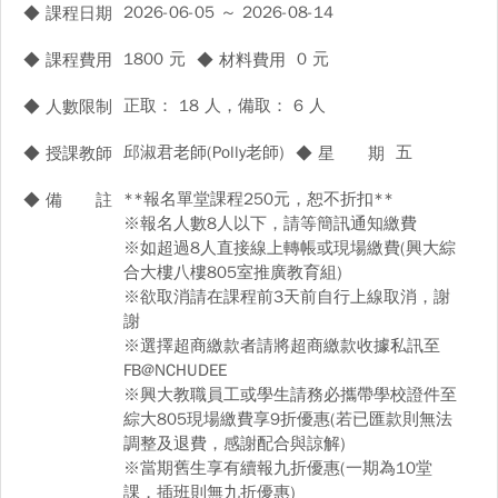
2026-06-05 ～ 2026-08-14
◆ 課程日期
1800 元
0 元
◆ 課程費用
◆ 材料費用
正取： 18 人，備取： 6 人
◆ 人數限制
邱淑君老師(Polly老師)
五
◆ 授課教師
◆ 星 期
**報名單堂課程250元，恕不折扣**
◆ 備 註
※報名人數8人以下，請等簡訊通知繳費
※如超過8人直接線上轉帳或現場繳費(興大綜
合大樓八樓805室推廣教育組)
※欲取消請在課程前3天前自行上線取消，謝
謝
※選擇超商繳款者請將超商繳款收據私訊至
FB@NCHUDEE
※興大教職員工或學生請務必攜帶學校證件至
綜大805現場繳費享9折優惠(若已匯款則無法
調整及退費，感謝配合與諒解)
※當期舊生享有續報九折優惠(一期為10堂
課，插班則無九折優惠)