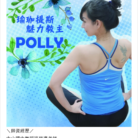
＼師資經歷／