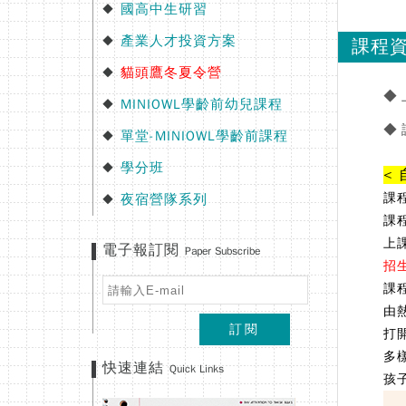
國高中生研習
◆
產業人才投資方案
◆
課程
貓頭鷹冬夏令營
◆
◆
MINIOWL學齡前幼兒課程
◆
◆
單堂-MINIOWL學齡前課程
◆
學分班
◆
<
課程
夜宿營隊系列
◆
課
上
電子報訂閱
Paper Subscribe
招
課
由
訂閱
打
多
快速連結
Quick Links
孩