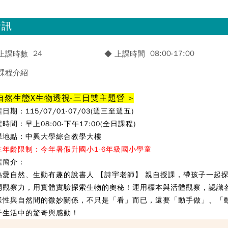
資訊
24
08:00-17:00
 上課時數
◆ 上課時間
 課程介紹
 自然生態X生物透視-三日雙主題營 >
日期：115/07/01-07/03(週三至週五)
程時間：
早上08:00-下午17:00(全日課程)
課地點：中興大學綜合教學大樓
生年齡限制：今年暑假升國小1-6年級國小學童
程簡介：
熱愛自然、生動有趣的說書人 【詩宇老師】 親自授課，帶孩子一起
開觀察力，用實體實驗探索生物的奧秘！運用標本與活體觀察，認識
樣性與自然間的微妙關係，不只是「看」而已，還要「動手做」、「
子生活中的驚奇與感動！