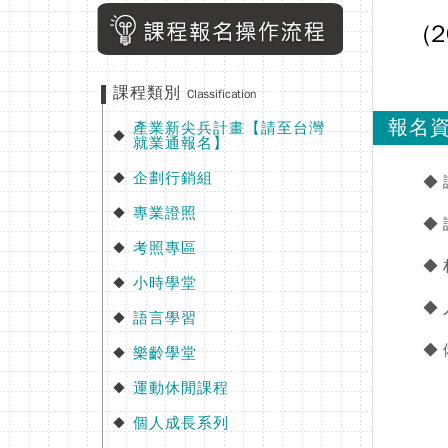
(
課程類別
Classification
報名
產業新尖兵計畫【請至台灣
◆
就業通報名】
企劃行銷組
◆
◆
專業證照
◆
◆
考照專區
◆
◆
小時學堂
◆
◆
語言學習
◆
◆
樂齡學堂
◆
運動休閒課程
◆
個人成長系列
◆