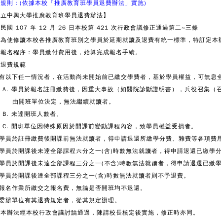
規則：(依據本校「推廣教育班學員退費辦法」實施)
國立中興大學推廣教育班學員退費辦法】
民國 107 年 12 月 26 日本校第 421 次行政會議修正通過第二~三條
、為使修讀本校各推廣教育班別之學員於延期就讀及退費有統一標準，特訂定本
、報名程序：學員繳付費用後，始算完成報名手續。
、退費規範
) 有以下任一情況者，在活動尚未開始前已繳交學費者，基於學員權益，可無息
. 學員於報名註冊繳費後，因重大事故（如醫院診斷證明書），兵役召集（
開班單位決定，無法繼續就讀者。
. 未達開班人數者。
. 開班單位因特殊原因於開課前變動課程內容，致學員權益受損者。
) 學員於註冊繳費後開課前無法就讀者，得申請退還所繳學分費、雜費等各項費
) 學員於開課後未逹全部課程六分之一(含)時數無法就讀者，得申請退還已繳
) 學員於開課後未達全部課程三分之一(不含)時數無法就讀者，得申請退還已
) 學員於開課後達全部課程三分之一(含)時數無法就讀者則不予退費。
) 報名作業所繳交之報名費，無論是否開班均不退還。
) 委辦單位有其退費規定者，從其規定辦理。
、本辦法經本校行政會議討論通過，陳請校長核定後實施，修正時亦同。