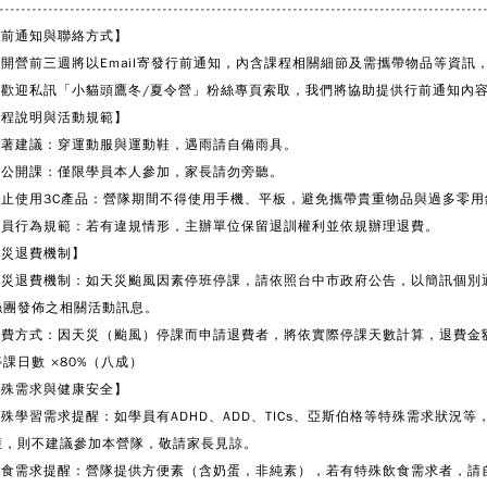
-----------------------------------------------------------------------------------------
行前通知與聯絡方式】
開營前三週將以Email寄發行前通知，內含課程相關細節及需攜帶物品等資
，歡迎私訊「小貓頭鷹冬/夏令營」粉絲專頁索取，我們將協助提供行前通知內
課程說明與活動規範】
穿著建議：穿運動服與運動鞋，遇雨請自備雨具。
非公開課：僅限學員本人參加，家長請勿旁聽。
禁止使用3C產品：營隊期間不得使用手機、平板，避免攜帶貴重物品與過多零用
.學員行為規範：若有違規情形，主辦單位保留退訓權利並依規辦理退費。
天災退費機制】
.天災退費機制：如天災颱風因素停班停課，請依照台中市政府公告，以簡訊個別
團發佈之相關活動訊息。
退費方式：因天災（颱風）停課而申請退費者，將依實際停課天數計算，退費金額
日數 ×80%（八成）
特殊需求與健康安全】
特殊學習需求提醒：如學員有ADHD、ADD、TICs、亞斯伯格等特殊需求狀況
，則不建議參加本營隊，敬請家長見諒。
.飲食需求提醒：營隊提供方便素（含奶蛋，非純素），若有特殊飲食需求者，請