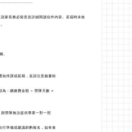
-----------------------
訊，請家長務必留意並詳細閱讀信件內容。若屆時未收
容。
錢。
通知停課或延期，並請注意臉書粉
為：總繳費金額 ÷ 營隊天數 ×
等，因營隊無法提供專業一對一照
自行準備或建議斟酌報名，如有食