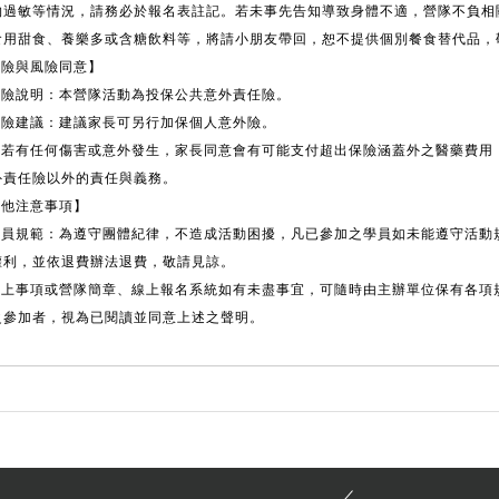
過敏等情況，請務必於報名表註記。若未事先告知導致身體不適，營隊不負相
用甜食、養樂多或含糖飲料等，將請小朋友帶回，恕不提供個別餐食替代品，
保險與風險同意】
保險說明：本營隊活動為投保公共意外責任險。
保險建議：建議家長可另行加保個人意外險。
.倘若有任何傷害或意外發生，家長同意會有可能支付超出保險涵蓋外之醫藥費用
責任險以外的責任與義務。
其他注意事項】
.學員規範：為遵守團體紀律，不造成活動困擾，凡已參加之學員如未能遵守活動
利，並依退費辦法退費，敬請見諒。
.以上事項或營隊簡章、線上報名系統如有未盡事宜，可隨時由主辦單位保有各項
參加者，視為已閱讀並同意上述之聲明。