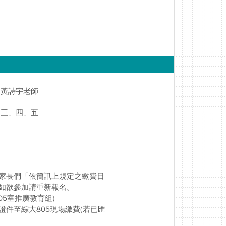
黃詩宇老師
三、四、五
家長們「依簡訊上規定之繳費日
如欲參加請重新報名。
5室推廣教育組)
件至綜大805現場繳費(若已匯