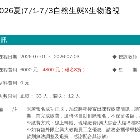
2026夏)7/1-7/3自然生態X生物透視
資訊
2026-07-01 ～ 2026-07-03
 課程日期
◆ 授課教師
6000 元
4800 元 ( 報名8折 )
 課程費用
◆ 星 期
0 元
 材料費用
正取： 33 人，備取： 12 人
 人數限制
※若報名成功正取，系統將稍後寄出課程繳費簡訊，請
 備 註
期」前完成繳費，逾時將自動刪除報名，不保留名額，
※繳費方式：線上轉帳、現場繳費(興大綜合大樓８樓80
※如有額外限定興大教職員工之優惠，請務必攜帶學校證
款則無法調整及退費，感謝配合與諒解)