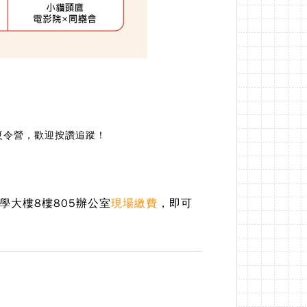
夏令營，歡迎按讚追蹤！
學大樓8樓805辦公室
現
場繳費
，
即可