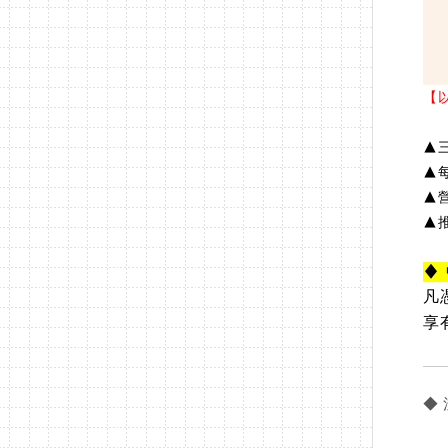
【
▲
▲
▲
▲推
♦
凡
享
◆