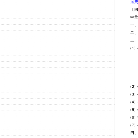
退費
【
中華
一
二
三
(1
A
由
B
C
(2
(3
(4
(5
(6
(7
四