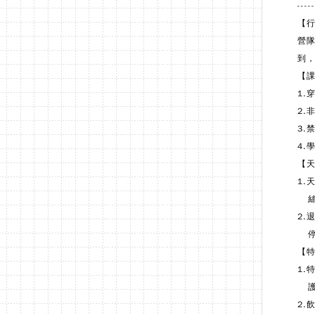
-----
【
營隊
到
【
1.
2.
3.
4
【
1
絲
2.
停課
【
1.
護
2