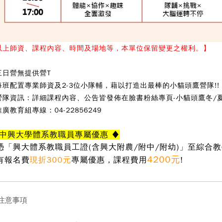
以上師資、課程內容、時間及場地等，本單位保留變更之權利。】
三日營無提供營T
每班配置專業師資及2-3位小隊輔，藉以打造出最棒的小貓頭鷹營隊!!
營隊資訊：詳細課程內容、公告皆發佈在臉書粉絲專頁-小貓頭鷹冬/
廣教育組專線：04-22856249
 中興大學體系教職員專屬優惠 ♦
憑「興大體系教職員工證(含興大附農/附中/附幼)」至綜合教
4200元
有報名費
現折300元
專屬優惠
，課程費用
!
 注意事項