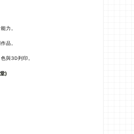
。
計能力。
刻作品。
色與3D列印。
4堂)