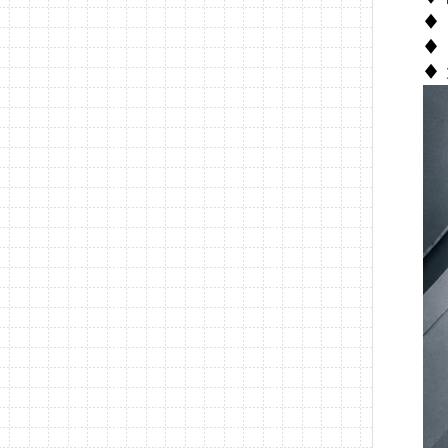
♦
♦ 
♦