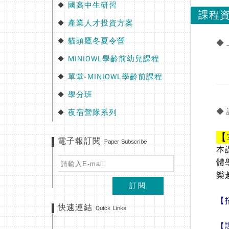
國高中生研習
◆
課程
產業人才投資方案
◆
貓頭鷹冬夏令營
◆
◆
MINIOWL學齡前幼兒課程
◆
單堂-MINIOWL學齡前課程
◆
學分班
◆
◆
夜宿營隊系列
◆
【
電子報訂閱
Paper Subscribe
本
體
樂
訂閱
【
快速連結
Quick Links
【