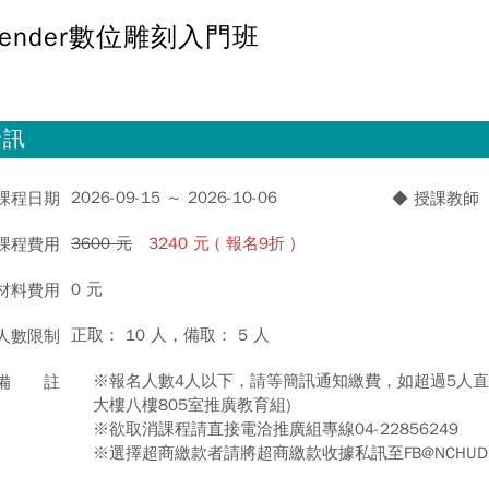
lender數位雕刻入門班
資訊
2026-09-15 ～ 2026-10-06
 課程日期
◆ 授課教師
3600 元
3240 元 ( 報名9折 )
 課程費用
0 元
 材料費用
正取： 10 人，備取： 5 人
 人數限制
※報名人數4人以下，請等簡訊通知繳費，如超過5人直
 備 註
大樓八樓805室推廣教育組)
※欲取消課程請直接電洽推廣組專線04-22856249
※選擇超商繳款者請將超商繳款收據私訊至FB@NCHUD