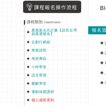
B
課程類別
Classification
報名
產業新尖兵計畫【請至台灣
◆
就業通報名】
企劃行銷組
◆
◆
專業證照
◆
◆
考照專區
◆
◆
小時學堂
◆
◆
語言學習
◆
◆
樂齡學堂
◆
運動休閒課程
◆
個人成長系列
◆