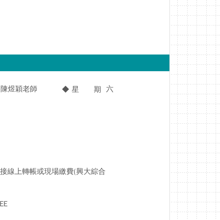
陳煜穎老師
六
◆ 星 期
接線上轉帳或現場繳費(興大綜合
EE