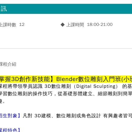
資訊
12
18:00-21:00
 上課時數
◆ 上課時間
 課程介紹
掌握3D創作新技能】Blender數位雕刻入門班(小
課程將帶領學員認識 3D數位雕刻（Digital Sculpting） 
學習數位雕刻的操作技巧，從基礎形體建立、細節雕刻到簡
趣。
招生對象】
凡對 3D建模、數位雕刻或角色設計 有興趣者皆
課程特色】