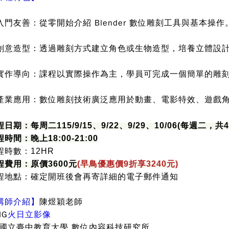
入門友善：從零開始介紹 Blender 數位雕刻工具與基本操作
創意造型：透過雕刻方式建立角色或生物造型，培養立體設
實作導向：課程以實際操作為主，學員可完成一個簡單的雕
產業應用：數位雕刻技術廣泛應用於動畫、電影特效、遊戲角
程日期
：
每周二115/9/15、9/22、9/29、10/06(每週二，共
時間：晚上18:00-21:00
程時數：12HR
程費用：原價3600元
(早鳥優惠價9折享3240元)
程地點
：
確定開班後會再寄詳細的電子郵件通知
講師介紹】
陳煜穎老師
IG
火日立影像
 國立臺中教育大學 數位內容科技研究所