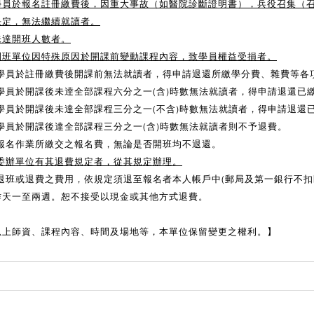
學員於報名註冊繳費後，因重大事故（如醫院診斷證明書），兵役召集（
決定，無法繼續就讀者。
未達開班人數者。
開班單位因特殊原因於開課前變動課程內容，致學員權益受損者。
2)學員於註冊繳費後開課前無法就讀者，得申請退還所繳學分費、雜費等各
3)學員於開課後未逹全部課程六分之一(含)時數無法就讀者，得申請退還
4)學員於開課後未達全部課程三分之一(不含)時數無法就讀者，得申請退
5)學員於開課後達全部課程三分之一(含)時數無法就讀者則不予退費。
6)報名作業所繳交之報名費，無論是否開班均不退還。
7)委辦單位有其退費規定者，從其規定辦理。
8)退班或退費之費用，依規定須退至報名者本人帳戶中(郵局及第一銀行不扣
作天一至兩週。恕不接受以現金或其他方式退費。
以上師資、課程內容、時間及場地等，本單位保留變更之權利。】