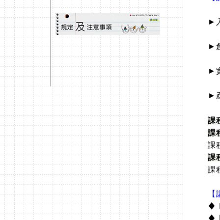
►
►
►
►
課
課程
課
課
課
【
♦ 
♦