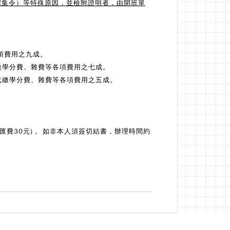
召集令）等特殊原因，並檢附證明者，由開班單
項費用之九成。
已繳學分費、雜費等各項費用之七成。
還已繳學分費、雜費等各項費用之五成。
匯費30元)， 如非本人須簽切結書，辦理時間約