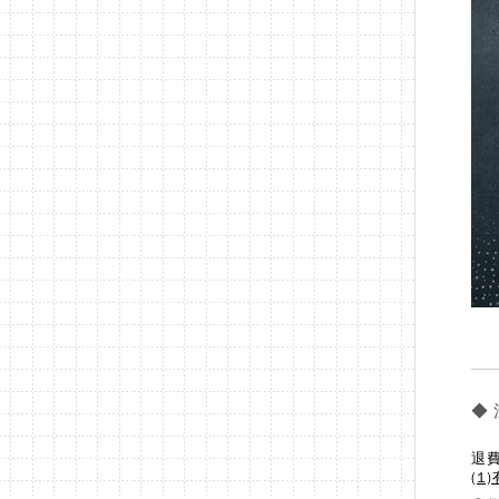
◆
退
(