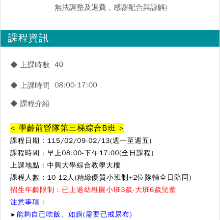
無法調整及退費，感謝配合與諒解)
課程資訊
40
◆ 上課時數
08:00-17:00
◆ 上課時間
◆ 課程介紹
< 學齡前營隊第三梯綜合B班 >
課程日期：115/02/09-02/13(週一至週五)
課程時間：
早上08:00-下午17:00(全日課程)
上課地點：中興大學綜合教學大樓
課程人數：10-12人(精緻優質小班制+2位隊輔全日陪同)
招生年齡限制：已上過幼稚園小班3歲-大班6歲兒童
注意事項：
能夠自已吃飯、如廁(需要已戒尿布)
►