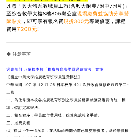
凡憑「興大體系教職員工證(含興大附農/附中/附幼)」
至綜合教學大樓8樓805辦公室
現
場繳費並協助分享營
隊貼文
，
即可享有報名費
現折300元
專屬優惠
，課程
7200元
費用
!
◆ 注意事項
退費規則：(依據本校「推廣教育班學員退費辦法」實施)
【國立中興大學推廣教育班學員退費辦法】
中華民國 107 年 12 月 26 日本校第 421 次行政會議修正通過第二~
三條
一、為使修讀本校各推廣教育班別之學員於延期就讀及退費有統一標
準，特訂定本辦法。
二、報名程序：學員繳付費用後，始算完成報名手續。
三、退費規範
(1) 有以下任一情況者，在活動尚未開始前已繳交學費者，基於學員權