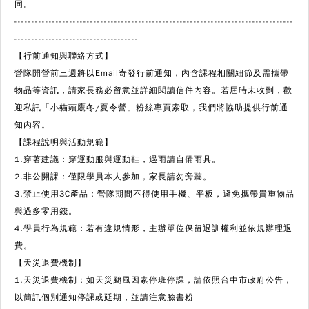
同。
---------------------------------------------------------------------------------
------------------------------------
【行前通知與聯絡方式】
營隊開營前三週將以Email寄發行前通知，內含課程相關細節及需攜帶
物品等資訊，請家長務必留意並詳細閱讀信件內容。若屆時未收到，歡
迎私訊「小貓頭鷹冬/夏令營」粉絲專頁索取，我們將協助提供行前通
知內容。
【課程說明與活動規範】
1.穿著建議：穿運動服與運動鞋，遇雨請自備雨具。
2.非公開課：僅限學員本人參加，家長請勿旁聽。
3.禁止使用3C產品：營隊期間不得使用手機、平板，避免攜帶貴重物品
與過多零用錢。
4.學員行為規範：若有違規情形，主辦單位保留退訓權利並依規辦理退
費。
【天災退費機制】
1.天災退費機制：如天災颱風因素停班停課，請依照台中市政府公告，
以簡訊個別通知停課或延期，並請注意臉書粉