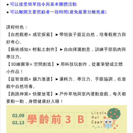
可以接受簡單指令與基本團體活動
►
可以離開主要照顧者一段時間(避免嚴重分離焦慮)
►
課程特色：
【自然觀察× 感官探索】
►
帶領孩子親近自然，培養觀察力與
好奇心。
【藝術感知× 輕黏土創作】
►
自由揮灑創意，訓練手部肌肉與
專注力。
【3D繪圖筆× 空間創造】
►
用科技玩創作，從畫筆變成立體
小作品！
【益智遊戲× 腦力激盪】
►
邏輯力、專注力、手眼協調，在遊
戲中自然培養。
【跑跳伸展× 快樂放電】
►
戶外草地與室內運動遊戲，每天都
要動一動，身體健康好入睡！