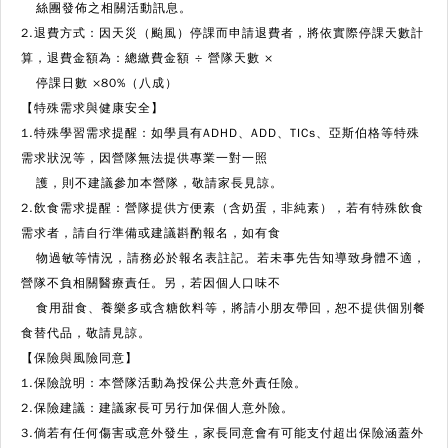
絲團發佈之相關活動訊息。
2.退費方式：因天災（颱風）停課而申請退費者，將依實際停課天數計
算，退費金額為：總繳費金額 ÷ 營隊天數 ×
停課日數 ×80%（八成）
【特殊需求與健康安全】
1.特殊學習需求提醒：如學員有ADHD、ADD、TICs、亞斯伯格等特殊
需求狀況等，因營隊無法提供專業一對一照
護，則不建議參加本營隊，敬請家長見諒。
2.飲食需求提醒：營隊提供方便素（含奶蛋，非純素），若有特殊飲食
需求者，請自行準備或建議斟酌報名，如有食
物過敏等情況，請務必於報名表註記。若未事先告知導致身體不適，
營隊不負相關醫療責任。另，若因個人口味不
食用甜食、養樂多或含糖飲料等，將請小朋友帶回，恕不提供個別餐
食替代品，敬請見諒。
【保險與風險同意】
1.保險說明：本營隊活動為投保公共意外責任險。
2.保險建議：建議家長可另行加保個人意外險。
3.倘若有任何傷害或意外發生，家長同意會有可能支付超出保險涵蓋外