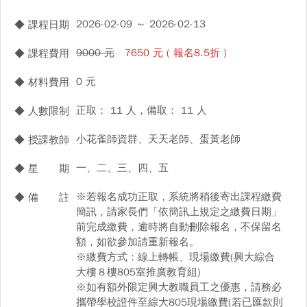
2026-02-09 ～ 2026-02-13
◆ 課程日期
9000 元
7650 元 ( 報名8.5折 )
◆ 課程費用
0 元
◆ 材料費用
正取： 11 人，備取： 11 人
◆ 人數限制
小花雀師資群、天天老師、蛋黃老師
◆ 授課教師
一、二、三、四、五
◆ 星 期
※若報名成功正取，系統將稍後寄出課程繳費
◆ 備 註
簡訊，請家長們「依簡訊上規定之繳費日期」
前完成繳費，逾時將自動刪除報名，不保留名
額，如欲參加請重新報名。
※繳費方式：線上轉帳、現場繳費(興大綜合
大樓８樓805室推廣教育組)
※如有額外限定興大教職員工之優惠，請務必
攜帶學校證件至綜大805現場繳費(若已匯款則