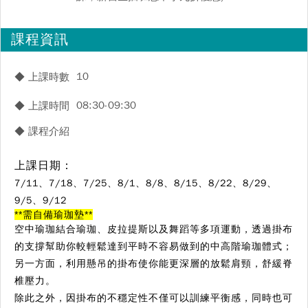
課程資訊
10
◆ 上課時數
08:30-09:30
◆ 上課時間
◆ 課程介紹
上課日期：
7/11、7/18、7/25、8/1、8/8、8/15、8/22、8/29
、
9/5、9/12
**
需自備瑜珈墊
**
空中瑜珈結合瑜珈、皮拉提斯以及舞蹈等多項運動，透過掛布
的支撐幫助你較輕鬆達到平時不容易做到的中高階瑜珈體式；
另一方面，利用懸吊的掛布使你能更深層的放鬆肩頸，舒緩脊
椎壓力。
除此之外，因掛布的不穩定性不僅可以訓練平衡感，同時也可