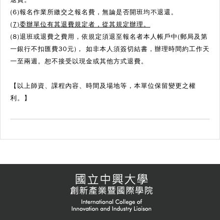
(6)報名作業所繳交之報名費，無論是否開班均不退還。
(7)委辦單位有其退費規定者，從其規定辦理。
(8)退班或退費之費用，依規定須退至報名者本人帳戶中(郵局及第
一銀行不扣匯費30元)， 如非本人須簽切結書，辦理時間約工作天
一至兩週。恕不接受以現金或其他方式退費。
【以上師資、課程內容、時間及場地等，本單位保留變更之權
利。】