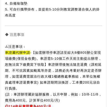
4. 自備瑜珈墊
5. 可自行攜帶掛布，並提前5-10分到教室調整適合個人的掛
布高度
◆ 注意事項
⚠️注意事項：
車證屬代辦申請
-【如需辦理停車證請至綜大8樓805辦公室現
場繳費(僅現金收費)。車證需5-10個工作天前主動提出辦理，
恕無法當下繳費當下領取】車證辦理後無法隨意退費（課程延
期、不可抗因素如颱風等亦是，請務必先考量好再決定是否辦
理，如需退費需親洽行政大樓1樓總務處事務組，本單位無權
責處理車證退費事宜) 如車證期間須換證，工本費200元須自
行負擔。
(註：車證辦理屬於協辦服務，以月申辦，例如：10/8-11/8，
費用為400元。計算單位400元/月)
◎114年起車證費為400元/月