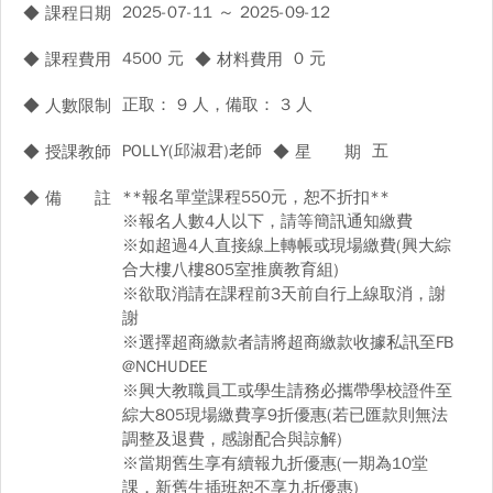
2025-07-11 ～ 2025-09-12
◆ 課程日期
4500 元
0 元
◆ 課程費用
◆ 材料費用
正取： 9 人，備取： 3 人
◆ 人數限制
POLLY(邱淑君)老師
五
◆ 授課教師
◆ 星 期
**報名單堂課程550元，恕不折扣**
◆ 備 註
※報名人數4人以下，請等簡訊通知繳費
※如超過4人直接線上轉帳或現場繳費(興大綜
合大樓八樓805室推廣教育組)
※欲取消請在課程前3天前自行上線取消，謝
謝
※選擇超商繳款者請將超商繳款收據私訊至FB
@NCHUDEE
※興大教職員工或學生請務必攜帶學校證件至
綜大805現場繳費享9折優惠(若已匯款則無法
調整及退費，感謝配合與諒解)
※當期舊生享有續報九折優惠(一期為10堂
課，新舊生插班恕不享九折優惠)