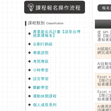
報名
課程類別
Classification
產業新尖兵計畫【請至台灣
從 API
◆
就業通報名】
班【限
通知者
企劃行銷組
◆
AI賦
網完成
專業證照
◆
考照專區
◆
AI自
網完成
小時學堂
◆
Exce
語言學習
◆
【限已
知者繳
樂齡學堂
◆
Exce
【限已
運動休閒課程
◆
知者繳
個人成長系列
◆
AI應用
訓練網