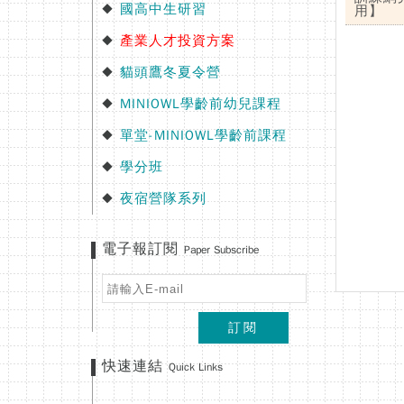
國高中生研習
◆
用】
產業人才投資方案
◆
貓頭鷹冬夏令營
◆
MINIOWL學齡前幼兒課程
◆
單堂-MINIOWL學齡前課程
◆
學分班
◆
夜宿營隊系列
◆
電子報訂閱
Paper Subscribe
訂閱
快速連結
Quick Links