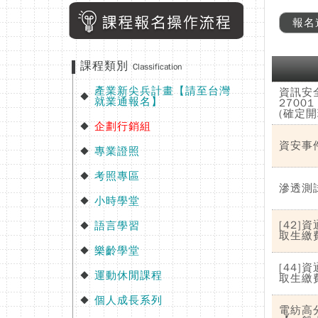
報名
課程類別
Classification
產業新尖兵計畫【請至台灣
資訊安全
◆
就業通報名】
27001
(確定開
企劃行銷組
◆
資安事
專業證照
◆
考照專區
◆
滲透測
小時學堂
◆
[42
語言學習
◆
取生繳
樂齡學堂
◆
[44
運動休閒課程
◆
取生繳
個人成長系列
◆
電紡高