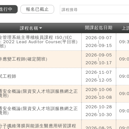
進行中
報名已截止
開課起迄日期
課程名稱
上
管理系統主導稽核員課程 ISO/IEC
2026-09-07
：2022 Lead Auditor Course(平日班)
09:
|
2026-09-15
班)
2026-09-05
件應變工程師(確定開班)
09:
|
2026-10-17
2026-11-07
試工程師
09:
|
2026-12-05
2026-10-06
]資通安全概論(限資安人才培訓服務網之正
09:
|
費用)
2026-10-08
2026-10-28
]資通安全概論(限資安人才培訓服務網之正
09:
|
費用)
2026-10-30
分子纖維薄膜與能源生醫應用研習課程
2026-08-25
09: