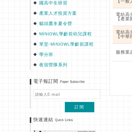
【一般
國高中生研習
◆
產業人才投資方案
◆
電紡高
【產業
貓頭鷹冬夏令營
◆
電紡高
MINIOWL學齡前幼兒課程
◆
【中華
單堂-MINIOWL學齡前課程
◆
服務業
學分班
◆
夜宿營隊系列
◆
電子報訂閱
Paper Subscribe
訂閱
快速連結
Quick Links