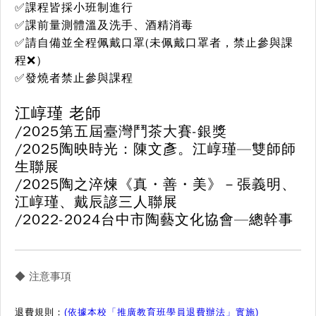
✅課程皆採小班制進行
✅課前量測體溫及洗手、酒精消毒
✅請自備並全程佩戴口罩(未佩戴口罩者，禁止參與課
程❌）
✅發燒者禁止參與課程
江崞瑾 老師
/2025
第五屆臺灣鬥茶大賽-銀獎
/2025陶映時光：陳文彥。江崞瑾—雙師師
生聯展
/2025陶之淬煉《真・善・美》－張義明、
江崞瑾、戴辰諺三人聯展
/2022-2024台中市陶藝文化協會—總幹事
◆ 注意事項
退費規則：
(依據本校「推廣教育班學員退費辦法」實施)