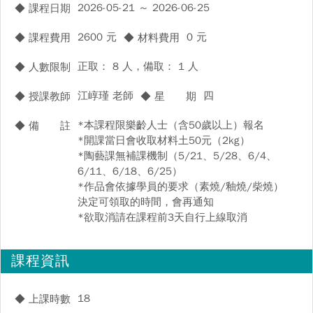
2026-05-21 ～ 2026-06-25
◆ 課程日期
2600 元
0 元
◆ 課程費用
◆ 材料費用
正取： 8 人，備取： 1 人
◆ 人數限制
江崞瑾 老師
四
◆ 授課教師
◆ 星 期
*本課程限樂齡人士（含50歲以上）報名
◆ 備 註
*開課當日會收取材料土50元（2kg）
*陶藝課無補課機制（5/21、5/28、6/4、
6/11、6/18、6/25）
*作品會依據學員的要求（素燒/釉燒/柴燒）
決定可領取的時間，會再通知
*欲取消請在課程前3天自行上線取消
課程資訊
18
◆ 上課時數