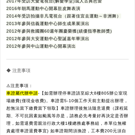
2017年受訪大愛電視台(解憂學堂)成人古典芭蕾
2016年朝馬運動中心開幕肚皮舞表演
2014年受訪拍攝非凡電視台（跟著佳宜去運動～非洲舞）
2013年參與信義運動中心師生成果展演出
2012年參與救國團60週年團慶榮獲(績優指導教師獎)
2012年參與大安運動中心聖誕嘉年華演出
2012年參與中山運動中心開幕演出
◆ 注意事項
⚠️注意事項：
車證屬代辦申請
-【如需辦理停車證請至綜大8樓805辦公室現
場繳費(僅現金收費)。車證需5-10個工作天前主動提出辦理，
恕無法當下繳費當下領取】車證辦理後無法隨意退費（課程延
期、不可抗因素如颱風等亦是，請務必先考量好再決定是否辦
理，如需退費需親洽行政大樓1樓總務處事務組，本單位無權
責處理車證退費事宜) 如車證期間須換證，工本費200元須自