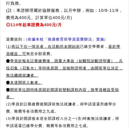
行負擔。
(註：車證辦理屬於協辦服務，以月申辦，例如：10/8-11/8，
費用為400元。計算單位400元/月)
◎114年起車證費為400元/月
退費規則：
(依據本校「推廣教育班學員退費辦法」實施)
(1)有以下任一情況者，在活動尚未開始前
已繳交學費者，
基於學
員權益，可
無息全額退費。
●學員於報名註冊繳費後，因重大事故（如醫院診斷證明書），兵
役召集（召集令）等特殊原因，並檢附證明者，由開班單位決定，
無法繼續就讀者。
●
未達開班人數者。
●
開班單位因特殊原因於開課前變動課程內容，致學員權益受損
者。
(2)學員於註冊繳費後開課前無法就讀者，得申請退還所繳學分
費、雜費等各項費用之九成。
(3)學員於開課後未逹全部課程六分之一(含)時數無法就讀者，得
申請退還已繳學分費、雜費等各項費用之七成。