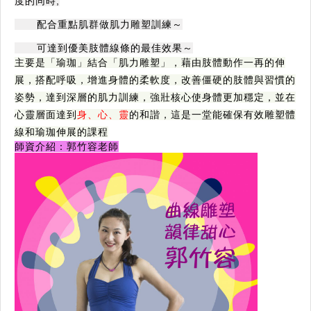
度的同時,
	配合重點肌群做肌力雕塑訓練～
	可達到優美肢體線條的最佳效果～
主要是「瑜珈」結合「肌力雕塑」，藉由肢體動作一再的伸
展，搭配呼吸，增進身體的柔軟度，改善僵硬的肢體與習慣的
姿勢，達到深層的肌力訓練，強壯核心使身體更加穩定，並在
心靈層面達到
身、心、靈
的和諧，這是一堂能確保有效雕塑體
線和瑜珈伸展的課程
師資介紹：郭竹容老師