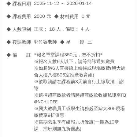
2025-11-12 ～ 2026-01-14
◆ 課程日期
2500 元
0 元
◆ 課程費用
◆ 材料費用
正取： 18 人，備取： 4 人
◆ 人數限制
郭竹容老師
三
◆ 授課教師
◆ 星 期
*報名單堂課程350元，恕不折扣*
◆ 備 註
※報名人數6人以下，請等簡訊通知繳費
※如超過6人直接線上轉帳或現場繳費(興大綜
合大樓八樓805室推廣教育組)
※欲取消請在課程前3天前自行上線取消，謝
謝
※選擇超商繳款者請將超商繳款收據私訊至FB
@NCHUDEE
※興大教職員工或學生請務必至綜大805現場
繳費享9折優惠
※當期舊生享有續報九折優惠(一期為10堂
課，插班則無九折優惠)