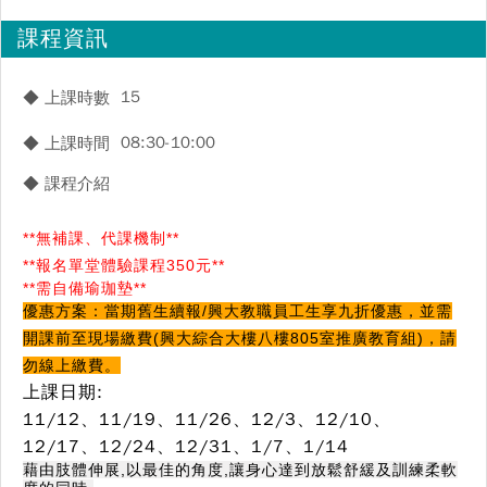
課程資訊
15
◆ 上課時數
08:30-10:00
◆ 上課時間
◆ 課程介紹
**
無補課、代課機制
**
**報名單堂體驗課程350元**
**
需自備瑜珈墊
**
優惠方案：當期舊生續報/興大教職員工生享九折優惠，並需
開課前至現場繳費(興大綜合大樓八樓805室推廣教育組)
，
請
勿線上繳費。
上課日期:
11/12、11/19、11/26、12/3、12/10、
12/17、12/24、12/31、1/7、1/14
藉由肢體伸展,以最佳的角度,讓身心達到放鬆舒緩及訓練柔軟