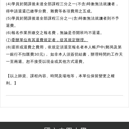
(4)學員於開課後未達全部課程三分之一(不含)時數無法就讀者，
得申請退還已繳學分費、雜費等各項費用之五成。
(5)學員於開課後達全部課程三分之一(含)時數無法就讀者則不予
退費。
(6)報名作業所繳交之報名費，無論是否開班均不退還。
(7)委辦單位有其退費規定者，從其規定辦理。
(8)退班或退費之費用，依規定須退至報名者本人帳戶中(郵局及第
一銀行不扣匯費30元)， 如非本人須簽切結書，辦理時間約工作天
一至兩週。恕不接受以現金或其他方式退費。
【以上師資、課程內容、時間及場地等，本單位保留變更之權
利。】