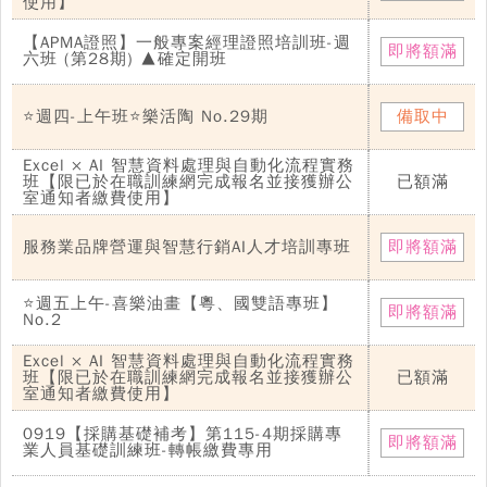
使用】
【APMA證照】一般專案經理證照培訓班-週
即將額滿
六班 (第28期) ▲確定開班
⭐週四-上午班⭐樂活陶 No.29期
備取中
Excel × AI 智慧資料處理與自動化流程實務
班【限已於在職訓練網完成報名並接獲辦公
已額滿
室通知者繳費使用】
服務業品牌營運與智慧行銷AI人才培訓專班
即將額滿
⭐週五上午-喜樂油畫【粵、國雙語專班】
即將額滿
No.2
Excel × AI 智慧資料處理與自動化流程實務
班【限已於在職訓練網完成報名並接獲辦公
已額滿
室通知者繳費使用】
0919【採購基礎補考】第115-4期採購專
即將額滿
業人員基礎訓練班-轉帳繳費專用