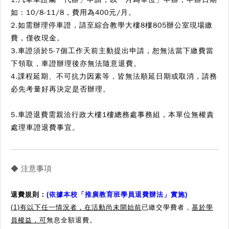
如：10/8-11/8，費用為400元/月。
2.如需辦理停車證，請至綜合教學大樓8樓805辦公室現場繳
費，僅收現金。
3.車證須於5-7個工作天前主動提出申請，恕無法當下繳費當
下領取，車證辦理後亦無法隨意退費。
4.課程延期、不可抗力因素等，皆無法順延日期或取消，請務
必先考量好再決定是否辦理。
5.車證退費需親洽行政大樓1樓總務處事務組，本單位無權責
處理車證退費事宜。
◆ 注意事項
退費規則
：
(依據本校「推廣教育班學員退費辦法」實施)
(1)有以下任一情況者，在活動尚未開始前
已繳交學費者，
基於學
員權益，可
無息全額退費。