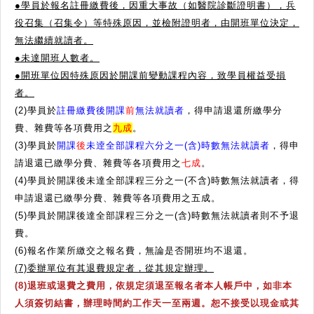
●學員於報名註冊繳費後，因重大事故（如醫院診斷證明書），兵
役召集（召集令）等特殊原因，並檢附證明者，由開班單位決定，
無法繼續就讀者。
●
未達開班人數者。
●
開班單位因特殊原因於開課前變動課程內容，致學員權益受損
者。
(2)學員於
註冊繳費後開課
前
無法就讀者
，得申請退還所繳學分
費、雜費等各項費用之
九成
。
(3)學員於
開課
後
未逹全部課程六分之一(含)時數無法就讀者
，得申
請退還已繳學分費、雜費等各項費用之
七成
。
(4)學員於開課後未達全部課程三分之一(不含)時數無法就讀者，得
申請退還已繳學分費、雜費等各項費用之五成。
(5)學員於開課後達全部課程三分之一(含)時數無法就讀者則不予退
費。
(6)報名作業所繳交之報名費，無論是否開班均不退還。
(7)委辦單位有其退費規定者，從其規定辦理。
(8)退班或退費之費用，依規定須退至報名者本人帳戶中，如非本
人須簽切結書，辦理時間約工作天一至兩週。恕不接受以現金或其