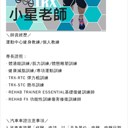
＼師資經歷／
運動中心健身教練/個人教練
專長證照：
·
體適能訓練/肌力訓練/體態雕塑訓練
·
健康減脂訓練/專項運動訓練
·
TRX-RTC 彈力棍訓練
·
TRX-STC 懸吊訓練
·
REHAB TRAINER ESSENTIAL基礎復健訓練師
·
REHAB FX 功能性訓練傷害修復訓練師
＼
汽車車證注意事項
／
1.汽車車證屬「代辦」申請，以「月為單位」申辦，申辦日期