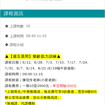
課程資訊
15
◆ 上課時數
09:45-11:15
◆ 上課時間
◆ 課程介紹
▲
【週五晨間】樂齡肌力訓練
▲
課程日期｜6
/12、6/26、7/3、7/10、7/17、7/24、
7/31、8/7、8/14、8/21 (6/19端午節放假)
課程時間｜09:45-11:15
課程師資｜陳玟伶
老師(小星老師)
課程費用｜一期10堂2500元；
單堂體驗350元
*上期舊生/中興教職員，報名費可享9折優惠，需至8樓805
辦公室現金繳費，並出示教職員證。
*無補課、代課機制