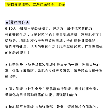
*需自備瑜珈墊、乾淨鞋底鞋子、水壺
★課程內容★
6-10人小班制－樂齡好肌力、好活力，最佳抗老超能力！
強化樂齡生活，從動起來開始！重量訓練增肌，遠離肌少症！
從熱身、增肌到核心平衡與柔軟訓練，全面提升身體機能，
讓你擁有健康、活力的樂齡生活！現在就動起來，打造專屬你
的抗老超能力！
►動態熱身-->熱身是每次訓練中最重要的一環！逐漸提升心
率、促進血液循環，為肌肉提供更多氧氣，讓身體進入最佳運
動狀態。
►肌力訓練-->針對全身主要肌群進行訓練，專注於將全身力
量轉化為日常活動所需的功能，增強活動能力。
►核心與平衡訓練-->加強腹部、骨盆、背部等核心肌群的力