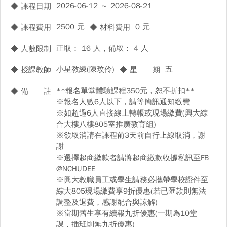
2026-06-12 ～ 2026-08-21
◆ 課程日期
2500 元
0 元
◆ 課程費用
◆ 材料費用
正取： 16 人，備取： 4 人
◆ 人數限制
小星教練(陳玟伶)
五
◆ 授課教師
◆ 星 期
**報名單堂體驗課程350元，恕不折扣**
◆ 備 註
※報名人數6人以下，請等簡訊通知繳費
※如超過6人直接線上轉帳或現場繳費(興大綜
合大樓八樓805室推廣教育組)
※欲取消請在課程前3天前自行上線取消，謝
謝
※選擇超商繳款者請將超商繳款收據私訊至FB
@NCHUDEE
※興大教職員工或學生請務必攜帶學校證件至
綜大805現場繳費享9折優惠(若已匯款則無法
調整及退費，感謝配合與諒解)
※當期舊生享有續報九折優惠(一期為10堂
課，插班則無九折優惠)