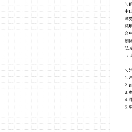
＼
中
潭
慈
台
朝
弘
→
＼
1
2
3
4
5