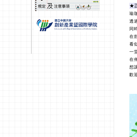
★
瑜
透
同
在
看
一
在
想
歡