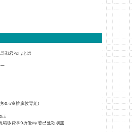
邱淑君Polly老師
一
805室推廣教育組)
EE
現場繳費享9折優惠(若已匯款則無