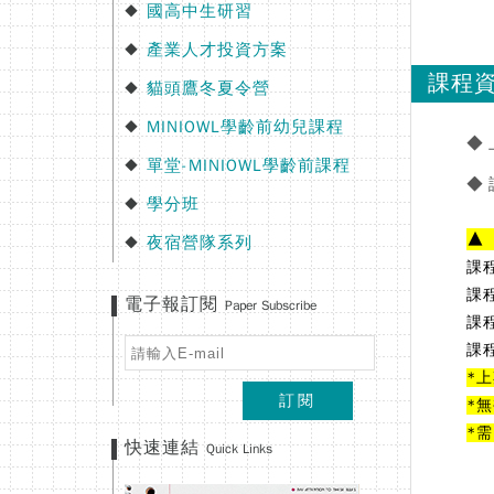
國高中生研習
◆
產業人才投資方案
◆
課程
貓頭鷹冬夏令營
◆
MINIOWL學齡前幼兒課程
◆
◆
單堂-MINIOWL學齡前課程
◆
◆
學分班
◆
▲
夜宿營隊系列
◆
課
課程
電子報訂閱
Paper Subscribe
課
課
*
訂閱
*
*
快速連結
Quick Links