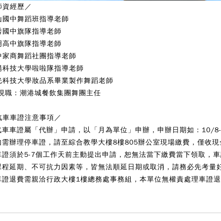
師資經歷／
山國中舞蹈班指導老師
秀國中旗隊指導老師
明高中旗隊指導老師
中家商舞蹈社團指導老師
陽科技大學啦啦隊指導老師
光科技大學妝品系畢業製作舞蹈老師
現職：潮港城餐飲集團舞團主任
汽車車證注意事項
／
.汽車車證屬「代辦」申請，以「月為單位」申辦，申辦日期如：10/8-1
.如需辦理停車證，請至綜合教學大樓8樓805辦公室現場繳費，僅收現
.車證須於5-7個工作天前主動提出申請，恕無法當下繳費當下領取，
.課程延期、不可抗力因素等，皆無法順延日期或取消，請務必先考量
.車證退費需親洽行政大樓1樓總務處事務組，本單位無權責處理車證