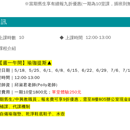
※當期舊生享有續報九折優惠(一期為10堂課，插班則
資訊
10
12:00-13:00
 上課時數
◆ 上課時間
 課程介紹
【週一午間】瑜珈提斯
▲
程日期｜5
/18、5/25、6/1、6/8、6/15、6/22、6/29、7/6、7/
時間｜12:00-13:00
程師資｜
邱淑君老師(Polly老師)
程費用｜一期10堂1800元；
單堂體驗250元
上期舊生/中興教職員，報名費可享9折優惠，需至8樓805辦公室現
無補課、代課機制
需自備瑜珈墊、乾淨鞋底鞋子、水壺