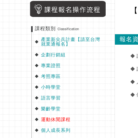
【
課程類別
Classification
報名
產業新尖兵計畫【請至台灣
◆
就業通報名】
企劃行銷組
◆
◆
專業證照
◆
◆
考照專區
◆
◆
小時學堂
◆
◆
語言學習
◆
樂齡學堂
◆
運動休閒課程
◆
個人成長系列
◆