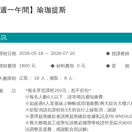
週一午間】瑜珈提斯
資訊
2026-05-18 ～ 2026-07-20
 課程日期
◆ 授課教師
1800 元
0 元
 課程費用
◆ 材料費用
◆ 星 期
正取： 18 人，備取： 8 人
 人數限制
*報名單堂課程250元，恕不折扣*
 備 註
※報名人數6人以下，請等簡訊通知繳費
※如超過6人直接線上轉帳或現場繳費(興大綜合大樓八樓
※欲取消請在課程前3天前自行上線取消，謝謝
※選擇超商繳款者請將超商繳款收據私訊至FB @NCHUD
※興大教職員工或學生請務必攜帶學校證件至綜大805
法調整及退費，感謝配合與諒解)