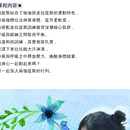
課程內容★
珈提斯結合了
瑜伽
與
皮拉提斯
的運動特色，
過瑜
珈
體位法伸展身體、提升柔軟度，
時搭配皮拉提斯訓練腹背深層核心肌群，
舒緩與鍛鍊之間取得平衡。
似溫和的訓練，其實相當扎實，
堂課下來往往能大汗淋漓，
伸展與呼吸之中釋放壓力、喚醒身體能量。
讓身心一起動起來嗎？
迎一起加入瑜
珈
提斯的行列。