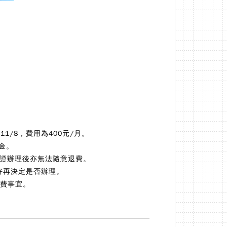
1/8，費用為400元/月。
金。
車證辦理後亦無法隨意退費。
好再決定是否辦理。
退費事宜。