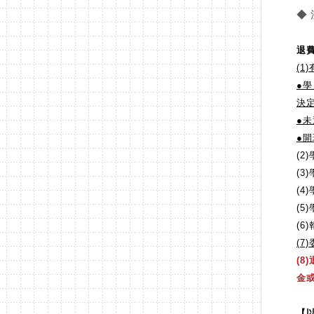
◆
退
(
●
決
●
未
●
開
(2
(3
(
(
(
(
(
金
【