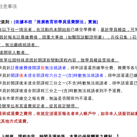
 注意事項
費規則
：
(依據本校「推廣教育班學員退費辦法」實施)
1)有以下任一情況者，在活動尚未開始前
已繳交學費者，
基於學員權益，可
學員於報名註冊繳費後，因重大事故（如醫院診斷證明書），兵役召集（召
定，無法繼續就讀者。
達開班人數者。
班單位因特殊原因於開課前變動課程內容，致學員權益受損者。
)學員於
註冊繳費後開課
前
無法就讀者
，得申請退還所繳學分費、雜費等各
)學員於
開課
後
未逹全部課程六分之一(含)時數無法就讀者
，得申請退還已
4)學員於開課後未達全部課程三分之一(不含)時數無法就讀者，得申請退
5)學員於開課後達全部課程三分之一(含)時數無法就讀者則不予退費。
6)報名作業所繳交之報名費，無論是否開班均不退還。
7)委辦單位有其退費規定者，從其規定辦理。
8)退班或退費之費用，依規定須退至報名者本人帳戶中，如非本人須簽切
或其他方式退費。
以上師資、課程內容、時間及場地等，本單位保留變更之權利。】