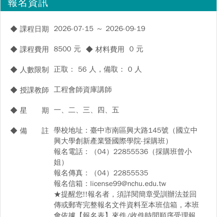
報名資訊
2026-07-15 ～ 2026-09-19
◆ 課程日期
8500 元
0 元
◆ 課程費用
◆ 材料費用
正取： 56 人，備取： 0 人
◆ 人數限制
工程會師資庫講師
◆ 授課教師
一、二、三、四、五
◆ 星 期
學校地址：臺中市南區興大路145號（國立中
◆ 備 註
興大學創新產業暨國際學院-採購班）
報名電話：（04）22855536（採購班曾小
姐）
報名傳真：（04）22855535
報名信箱：license99@nchu.edu.tw
★提醒您!!報名者，須詳閱簡章受訓辦法並回
傳或郵寄完整報名文件資料至本班信箱，本班
會依據【報名表】來件/收件時間順序受理報