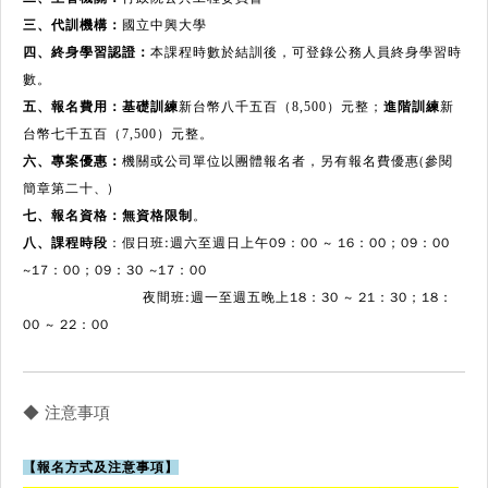
三、代訓機構：
國立中興大學
四、終身學習認證：
本課程時數於結訓後，可登錄公務人員終身學習時
數。
五、報名費用：基礎訓練
新台幣八千五百（8,500）元整；
進階訓練
新
台幣七千五百（7,500）元整。
機關或公司單位以團體報名者，另有報名費
優惠(參閱
六、專案優惠：
簡章第二十、)
七、報名資格：無資格限制
。
：
假日班:週六至週日上午09：00 ~ 16：00；09：00
八、課程時段
~17：00；09：30 ~17：00
夜間班:週一至週五晚上18：30 ~ 21：30；18：
00 ~ 22：00
◆ 注意事項
【報名方式及注意事項】