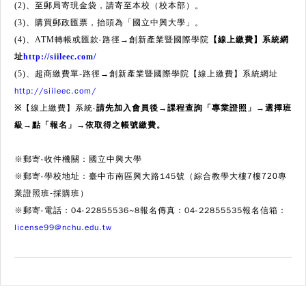
(2)、至郵局寄現金袋，請寄至本校（校本部）。
(3)、購買郵政匯票，抬頭為「國立中興大學」。
-路徑
(4)、ATM轉帳或匯款
→創新產業暨國際學院
【線上繳費】系統網
址
http://siileec.com/
【線上繳費】系統網址
(5)、超商繳費單-路徑→創新產業暨國際學院
http://siileec.com/
【線上繳費】系統-
※
請先加入會員後
→
課程查詢「專業證照」
→
選擇班
級
→
點「報名」
→
依取得之帳號繳費。
※郵寄-收件機關：國立中興大學
※郵寄-學校地址：臺中市南區興大路145號（
綜合教學大樓7樓720專
）
業證照班-採購班
※郵寄-
電話：04-22855536~8報名傳真：04-22855535報名信箱：
license99@nchu.edu.tw