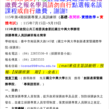
繳費之報名學員
請勿自行
點選報名該
課程
或自行
繳費，謝謝!
115年第4期採購專業人員訓練班
（基礎
-
夜間班
-
實體教學
＋
實
體考試
）
：115年7月15日~9月19日
115
年度行政院公共工程委員會委託國立中興大學辦理
採購專業人員訓練班報名簡章
學校地址：臺中市南區興大路145號（國立中興大學創新產業暨國際學
院-採購班）
報名電話：（04）22855536~8（採購班曾小姐）
報名傳真：（04）22855535
（mail來信主旨請敘明：預
license99@nchu.edu.tw
報名信箱：
報-【採購班第 期】）-全名）
簡章下載
：( 搜尋路徑 先至
國立中興大學
首頁 搜尋「
創新產業暨國
際學院
」 「
專業證照班
」)
一、目的：
為充實採購專業人員智識，提升政府採購效率及品質，預防採購缺失之
發生，並建立採購專業人員管理制度，落實採購專業人員辦法之規定。
二、主管機關：
行政院公共工程委員會