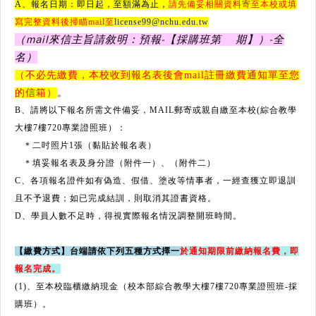
A、報名日期：即日起，至額滿為止，
請先備妥相關資料寄至本校或填
寫完整資料後掃瞄mail至
license99@nchu.edu.tw
（mail來信主旨請敘明：預報-【採購班第 期】）-全
名）
（不必先繳費，本校收到報名表後會mail註冊繳費通知單至您
的信箱）
。
B、請將以下報名所需文件備妥，MAIL郵寄或親自繳至本校(綜合教學
大樓7樓720專業證照班）：
＊二吋照片1張（黏貼於報名表）
（附件二）
＊填妥報名表及身分證（附件一）、
C、各項報名證件如有偽造、假借、塗改等情事者，一經查獲立即退訓
且不予退費；如已完成結訓，則取消其證書資格。
D、學員人數不足時，得視實際報名情況調整開班時間。
【繳費方式】台端請依下列五種方式擇一
於通知期限前繳納報名費，即
報名完成。
(1)、至本校臨櫃繳納現金（校本部綜合教學大樓7樓720專業證照班-採
購班）。