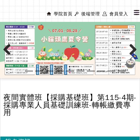
學院首頁
後端管理
會員登入
Previous
Next
夜間實體班【採購基礎班】第115-4期-
採購專業人員基礎訓練班-轉帳繳費專
用