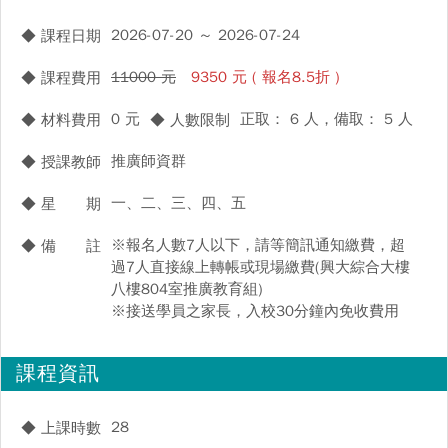
2026-07-20 ～ 2026-07-24
◆ 課程日期
11000 元
9350 元 ( 報名8.5折 )
◆ 課程費用
0 元
正取： 6 人，備取： 5 人
◆ 材料費用
◆ 人數限制
推廣師資群
◆ 授課教師
一、二、三、四、五
◆ 星 期
※報名人數7人以下，請等簡訊通知繳費，超
◆ 備 註
過7人直接線上轉帳或現場繳費(興大綜合大樓
八樓804室推廣教育組)
※接送學員之家長，入校30分鐘內免收費用
課程資訊
28
◆ 上課時數