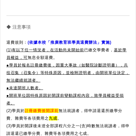
◆ 注意事項
退費規則：
(依據本校「推廣教育班學員退費辦法」實施)
(1)有以下任一情況者，在活動尚未開始前
已繳交學費者，
基於學
員權益，可
無息全額退費。
●學員於報名註冊繳費後，因重大事故（如醫院診斷證明書），兵
役召集（召集令）等特殊原因，並檢附證明者，由開班單位決定，
無法繼續就讀者。
●
未達開班人數者。
●
開班單位因特殊原因於開課前變動課程內容，致學員權益受損
者。
(2)學員於
註冊繳費後開課前
無法就讀者，得申請退還所繳學分
費、雜費等各項費用之
九成
。
(3)學員於開課後未逹全部課程六分之一(含)時數無法就讀者，得申
請退還已繳學分費、雜費等各項費用之七成。