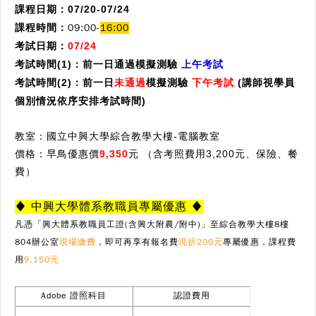
課程日期：
07/20-07/24
課程時間：
09:00-
16:00
考試日期：
07/24
考試時間(1)：
前一日通過模擬測驗
上午考試
考試時間(2)：
前一日
未通過
模擬測驗
下午考試
(講師視學員
個別情況依序安排考試時間)
教室：國立中興大學綜合教學大樓-電腦教室
價格：
早鳥優惠價
9,350
元 （
含考照費用3,200元、保險、餐
費
）
♦ 中興大學體系教職員專屬優惠 ♦
凡憑「興大體系教職員工證(含興大附農/附中)」至綜合教學大樓8樓
804辦公室
現
場繳費
，
即可再享有報名費
現折200元
專屬優惠
，課程費
用
9,150元
Adobe 證照科目
認證費用