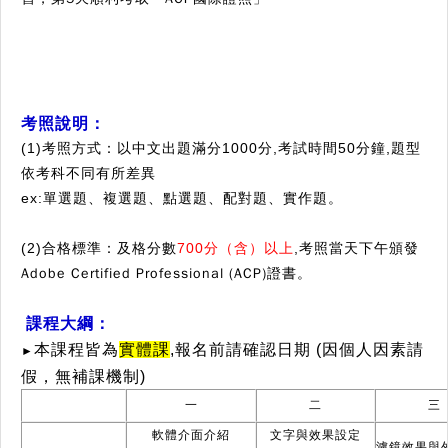
考照說明：
(1)考照方式：以中文出題滿分1000分,
考試時間50分鐘,
題型
依考科不同有所差異
ex:單選題
。
、複選題
、點選題
、配對題、實作題
(2)合格標準：及格分數
700分（含）以上
,考照當天下午頒發
Adobe Certified Professional (ACP)證書
。
課程大綱：
本課程皆為
實體課
,報名前請確認日期 (因個人因素請
►
假，無補課機制)
一
二
三
軟體介面介紹
文字與效果設定
濾鏡效果與