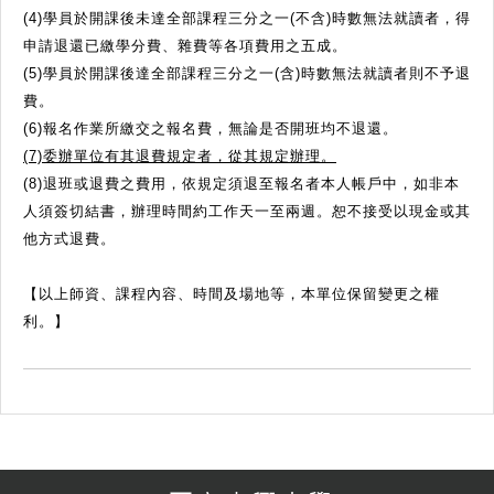
(4)學員於開課後未達全部課程三分之一(不含)時數無法就讀者，得
申請退還已繳學分費、雜費等各項費用之五成。
(5)學員於開課後達全部課程三分之一(含)時數無法就讀者則不予退
費。
(6)報名作業所繳交之報名費，無論是否開班均不退還。
(7)委辦單位有其退費規定者，從其規定辦理。
(8)退班或退費之費用，依規定須退至報名者本人帳戶中，如非本
人須簽切結書，辦理時間約工作天一至兩週。恕不接受以現金或其
他方式退費。
【以上師資、課程內容、時間及場地等，本單位保留變更之權
利。】