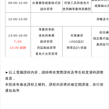
09:00-12:00
向量圖形檔案格式與
符號工具與遮色片
檔案輸出
儲存原理
使用鋼筆畫簡易圖型
12:00-13:00
用餐及
筆畫與筆刷
綜合練
13:00-16:00
填色與漸層
作業練習
指定圖片臨
7/24
路徑管理
LOGO
設計
應用技巧
13:30
賦歸
貝茲曲線原理
簡章設計(排版
遮色片去背原理
►以上電腦課程內容，講師將依實際課程及學生程度適時調整
進度，
本院保有修改課程之權利。課程內容將於確定開課後，依行前
通知為準