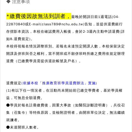
◆ 注意事項
*繳費後因故無法到訓者，
最晚於開訓日前1週電話(04-
22870840或E-mail(class789@nchu.edu.tw)告知，並提供退費銀行
存摺影本資訊，本校在確認費用入帳後，會於2-3週內主動申請退費(詳
如8.退費規定)。
本校得視報名情況調整班別。若報名未達預定開課人數，本校保留決定
開課及併班與否之權利，當不開班或不願併班時所繳之費用依規定辦理
退費（已繳費學員需提供退款帳號及戶名）。
退費規定
(依據本校「推廣教育班學員退費辦法」實施)
(1)有以下任一情況者，在活動尚未開始前已繳交學費者，基於學員權
益，可無息全額退費。
●學員於報名註冊繳費後，因重大事故（如醫院診斷證明書），兵役召
集（召集令）等特殊原因，並檢附證明者，由開班單位決定，無法繼續
就讀者。
●未達開班人數者。