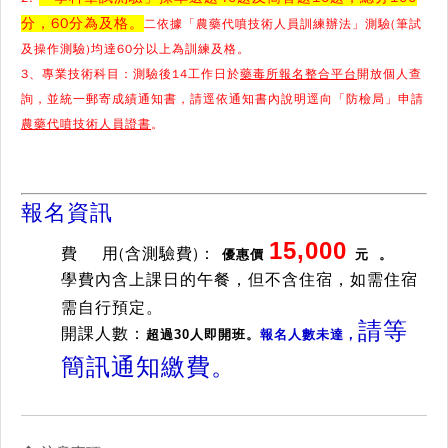
分，60分為及格。
二依據「農藥代噴技術人員訓練辦法」測驗(筆試
及操作測驗)均達60分以上為訓練及格。
3、專業技術科目：測驗後14工作日於
藥毒所報名整合平台
開放個人查
詢，並統一郵寄成績通知書，請逕依通知書內說明逕向「防檢局」申請
農藥代噴技術人員證書
。
報名資訊
15,000
費 用
(含測驗費)：
優惠價
元
。
學費內含上課日的午餐，但不含住宿，如需住宿
需自行預定。
請等
開課人數：
超過30人即開班。
報名人數未達，
簡訊通知繳費。