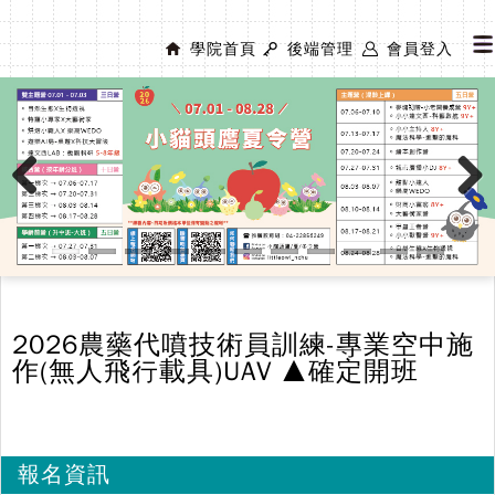
學院首頁
後端管理
會員登入
Previous
Next
2026農藥代噴技術員訓練-專業空中施
作(無人飛行載具)UAV ▲確定開班
報名資訊