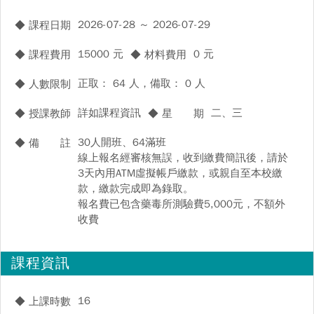
2026-07-28 ～ 2026-07-29
◆ 課程日期
15000 元
0 元
◆ 課程費用
◆ 材料費用
正取： 64 人，備取： 0 人
◆ 人數限制
詳如課程資訊
二、三
◆ 授課教師
◆ 星 期
30人開班、64滿班
◆ 備 註
線上報名經審核無誤，收到繳費簡訊後，請於
3天內用ATM虛擬帳戶繳款，或親自至本校繳
款，繳款完成即為錄取。
報名費已包含藥毒所測驗費5,000元，不額外
收費
課程資訊
16
◆ 上課時數