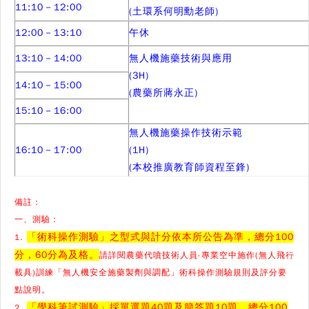
11:10－12:00
(土環系何明勳老師)
12:00－13:10
午休
13:10－14:00
無人機施藥技術與應用
(3H)
14:10－15:00
(農藥所蔣永正)
15:10－16:00
無人機施藥操作技術示範
16:10－17:00
(1H)
(本校推廣教育師資程至鋒)
備註：
一、測驗：
「術科操作測驗」之型式與計分依本所公告為準，總分100
1.
分，60分為及格。
請詳閱農藥代噴技術人員-專業空中施作(無人飛行
載具)訓練「無人機安全施藥製劑與調配」術科操作測驗規則及評分要
點說明。
「學科筆試測驗」採單選題40題及簡答題10題，總分100
2.