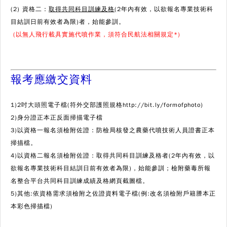
(2) 資格二：
取得共同科目訓練及格
(2年內有效，以欲報名專業技術科
目結訓日前有效者為限)者，始能參訓。
(
以無人飛行載具實施代噴作業，須符合民航法相關規定*
)
報考應繳交資料
1)2吋大頭照電子檔(符外交部護照規格http://bit.ly/formofphoto)
2)身分證正本正反面掃描電子檔
3)以資格一報名須檢附佐證：防檢局核發之農藥代噴技術人員證書正本
掃描檔。
4)以資格二報名須檢附佐證：取得共同科目訓練及格者(2年內有效，以
欲報名專業技術科目結訓日前有效者為限)，始能參訓；檢附藥毒所報
名整合平台共同科目訓練成績及格網頁截圖檔。
5)其他:依資格需求須檢附之佐證資料電子檔(例:改名須檢附戶籍謄本正
本彩色掃描檔)