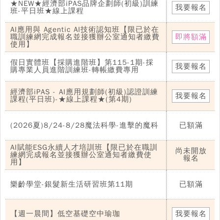
★NEW★經濟部iPAS品牌企劃師(初級)訓練
我要報名
班-平日班★線上課程
AI應用與 Agentic AI技術認知班【限已於在
職訓練網完成報名並接獲辦公室通知者繳費
即將額滿
使用】
假日實體班【採購進階班】第115-1期-採
我要報名
購專業人員進階訓練班-轉帳繳費專用
經濟部iPAS - AI應用規劃師(初級)認證訓練
我要報名
課程(平日班)-★線上課程★(第4期)
(2026夏)8/24-8/28魔法科學-進擊的魔科
已額滿
AI賦能ESG永續人才培訓班【限已於在職訓
尚未開放
練網完成報名並接獲辦公室通知者繳費使
報名
用】
樂齡學堂-銀髮新生活研習班第11期
已額滿
【週一晨間】低空基礎空中瑜珈
我要報名