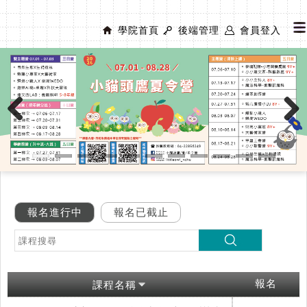
學院首頁
後端管理
會員登入
Previous
Next
報名進行中
報名已截止
報名
課程名稱