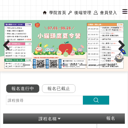
學院首頁
後端管理
會員登入
Previous
Next
報名進行中
報名已截止
報名
課程名稱